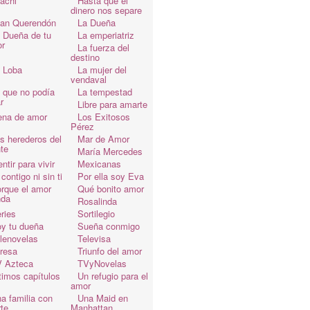
achi
Hasta que el
dinero nos separe
an Querendón
La Dueña
 Dueña de tu
La emperiatriz
r
La fuerza del
destino
 Loba
La mujer del
vendaval
 que no podía
La tempestad
r
Libre para amarte
ena de amor
Los Exitosos
Pérez
s herederos del
Mar de Amor
te
María Mercedes
ntir para vivir
Mexicanas
 contigo ni sin ti
Por ella soy Eva
rque el amor
Qué bonito amor
da
Rosalinda
ries
Sortilegio
y tu dueña
Sueña conmigo
lenovelas
Televisa
resa
Triunfo del amor
 Azteca
TVyNovelas
timos capítulos
Un refugio para el
amor
a familia con
Una Maid en
te
Manhattan