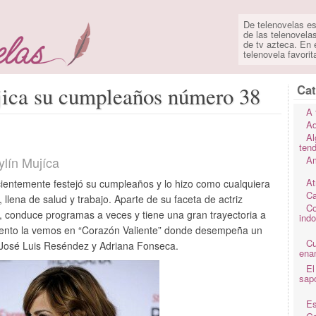
De telenovelas es
de las telenovela
de tv azteca. En e
telenovela favorit
Cat
jica su cumpleaños número 38
A 
Ad
Al
ten
Aylín Mujíca
Am
At
ecientemente festejó su cumpleaños y lo hizo como cualquiera
Ca
llena de salud y trabajo. Aparte de su faceta de actriz
Co
 conduce programas a veces y tiene una gran trayectoria a
ind
ento la vemos en “Corazón Valiente” donde desempeña un
C
 José Luis Reséndez y Adriana Fonseca.
ena
El
sap
Es