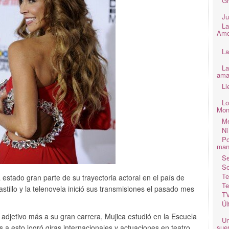
Gr
Ju
La
Amo
La
La
ama
Ll
Lo
Mon
Me
Ni
Po
man
Se
So
Te
 estado gran parte de su trayectoria actoral en el país de
Te
stillo y la telenovela inició sus transmisiones el pasado mes
TV
Úl
 adjetivo más a su gran carrera, Mujica estudió en la Escuela
Un
 a esto logró giras internacionales y actuaciones en teatro.
suer