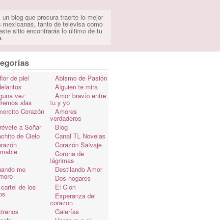
 un blog que procura traerte lo mejor
s mexicanas, tanto de televisa como
ste sitio encontrarás lo último de tu
a.
egorías
flor de piel
Abismo de Pasión
elantos
Alguien te mira
guna vez
Amor bravío entre
dremos alas
tu y yo
orcito Corazón
Amores
verdaderos
révete a Soñar
Blog
chito de Cielo
Canal TL Novelas
razón
Corazón Salvaje
omable
Corona de
lágrimas
uando me
Destilando Amor
moro
Dos hogares
 cartel de los
El Clon
os
Esperanza del
corazon
trenos
Galerías