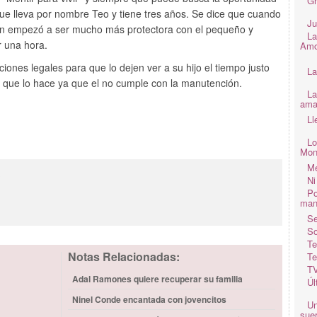
Gr
que lleva por nombre Teo y tiene tres años. Se dice que cuando
Ju
ión empezó a ser mucho más protectora con el pequeño y
La
r una hora.
Amo
ones legales para que lo dejen ver a su hijo el tiempo justo
La
ce que lo hace ya que el no cumple con la manutención.
La
ama
Ll
Lo
Mon
Me
3
Ni
Po
man
Se
So
Te
Notas Relacionadas:
Te
TV
Adal Ramones quiere recuperar su familia
Úl
Ninel Conde encantada con jovencitos
Un
suer