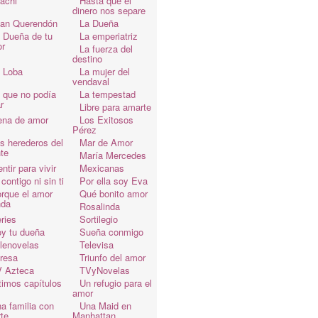
achi
Hasta que el
dinero nos separe
an Querendón
La Dueña
 Dueña de tu
La emperiatriz
r
La fuerza del
destino
 Loba
La mujer del
vendaval
 que no podía
La tempestad
r
Libre para amarte
ena de amor
Los Exitosos
Pérez
s herederos del
Mar de Amor
te
María Mercedes
ntir para vivir
Mexicanas
 contigo ni sin ti
Por ella soy Eva
rque el amor
Qué bonito amor
da
Rosalinda
ries
Sortilegio
y tu dueña
Sueña conmigo
lenovelas
Televisa
resa
Triunfo del amor
 Azteca
TVyNovelas
timos capítulos
Un refugio para el
amor
a familia con
Una Maid en
te
Manhattan