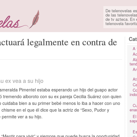
De telenovelas es
de las telenovela
de tv azteca. En e
telenovela favorit
Cat
ctuará legalmente en contra de
A 
Ad
Al
ten
Am
At
u ex vea a su hijo
Ca
Esmeralda Pimentel estaba esperando un hijo del guapo actor
Co
ind
 tremendo alboroto con su ex pareja Cecilia Suárez con quien
 no cuidaba bien a su primer bebé menos lo iba a hacer con uno
C
 chisme en el que él dice que la actriz de “Sexo, Pudor y
ena
 permite ver a su hijo.
El
sap
Es
 “Mentir para vivir” y siempre que puede busca la oportunidad