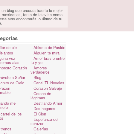
 un blog que procura traerte lo mejor
s mexicanas, tanto de televisa como
ste sitio encontrarás lo último de tu
a.
egorías
flor de piel
Abismo de Pasión
elantos
Alguien te mira
guna vez
Amor bravío entre
dremos alas
tu y yo
orcito Corazón
Amores
verdaderos
révete a Soñar
Blog
chito de Cielo
Canal TL Novelas
razón
Corazón Salvaje
omable
Corona de
lágrimas
uando me
Destilando Amor
moro
Dos hogares
 cartel de los
El Clon
os
Esperanza del
corazon
trenos
Galerías