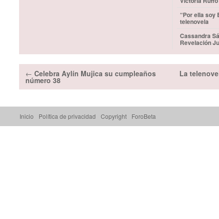
Victoria Ruffo
“Por ella soy
telenovela
Cassandra Sá
Revelación Ju
←
Celebra Aylín Mujica su cumpleaños
La telenove
número 38
Inicio
Política de privacidad
Copyright
ForoBeta