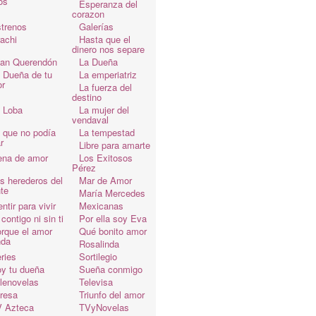
os
Esperanza del
corazon
trenos
Galerías
achi
Hasta que el
dinero nos separe
an Querendón
La Dueña
 Dueña de tu
La emperiatriz
r
La fuerza del
destino
 Loba
La mujer del
vendaval
 que no podía
La tempestad
r
Libre para amarte
ena de amor
Los Exitosos
Pérez
s herederos del
Mar de Amor
te
María Mercedes
ntir para vivir
Mexicanas
 contigo ni sin ti
Por ella soy Eva
rque el amor
Qué bonito amor
da
Rosalinda
ries
Sortilegio
y tu dueña
Sueña conmigo
lenovelas
Televisa
resa
Triunfo del amor
 Azteca
TVyNovelas