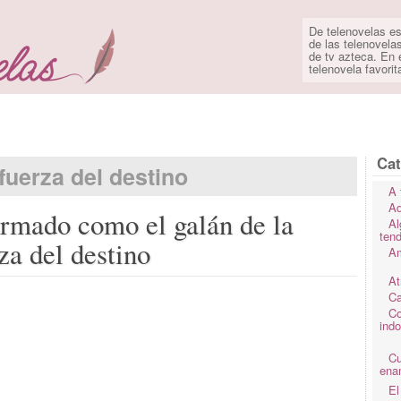
De telenovelas es
de las telenovela
de tv azteca. En e
telenovela favorit
Cat
fuerza del destino
A 
Ad
irmado como el galán de la
Al
ten
za del destino
Am
At
Ca
Co
ind
C
ena
El