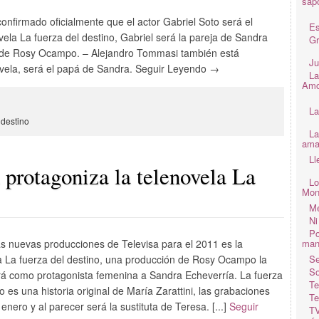
sap
onfirmado oficialmente que el actor Gabriel Soto será el
Es
vela La fuerza del destino, Gabriel será la pareja de Sandra
Gr
 de Rosy Ocampo. – Alejandro Tommasi también está
Ju
ovela, será el papá de Sandra. Seguir Leyendo →
La
Amo
La
 destino
La
ama
Ll
 protagoniza la telenovela La
Lo
Mon
Me
Ni
Po
as nuevas producciones de Televisa para el 2011 es la
man
a La fuerza del destino, una producción de Rosy Ocampo la
Se
So
rá como protagonista femenina a Sandra Echeverría. La fuerza
Te
o es una historia original de María Zarattini, las grabaciones
Te
 enero y al parecer será la sustituta de Teresa. [...]
Seguir
TV