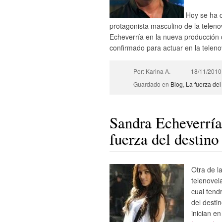
Hoy se ha c
protagonista masculino de la teleno
Echeverría en la nueva producción
confirmado para actuar en la telen
Por: Karina A.
18/11/2010
Guardado en
Blog
,
La fuerza del
Sandra Echeverría
fuerza del destino
Otra de l
telenovel
cual tend
del destin
inician en