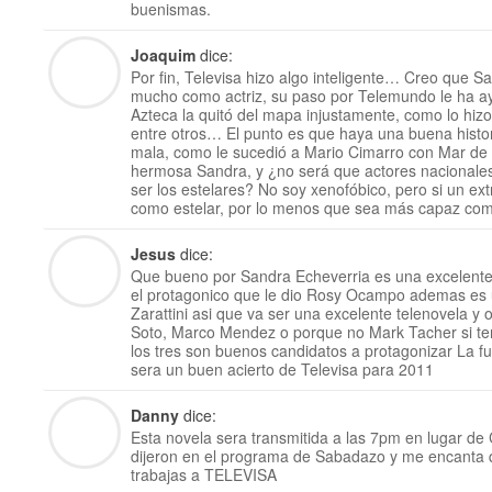
buenismas.
Joaquim
dice:
Por fin, Televisa hizo algo inteligente… Creo que S
mucho como actriz, su paso por Telemundo le ha 
Azteca la quitó del mapa injustamente, como lo hizo
entre otros… El punto es que haya una buena histo
mala, como le sucedió a Mario Cimarro con Mar de 
hermosa Sandra, y ¿no será que actores nacional
ser los estelares? No soy xenofóbico, pero si un ex
como estelar, por lo menos que sea más capaz co
Jesus
dice:
Que bueno por Sandra Echeverria es una excelente a
el protagonico que le dio Rosy Ocampo ademas es un
Zarattini asi que va ser una excelente telenovela y 
Soto, Marco Mendez o porque no Mark Tacher si te
los tres son buenos candidatos a protagonizar La f
sera un buen acierto de Televisa para 2011
Danny
dice:
Esta novela sera transmitida a las 7pm en luga
dijeron en el programa de Sabadazo y me encanta q
trabajas a TELEVISA