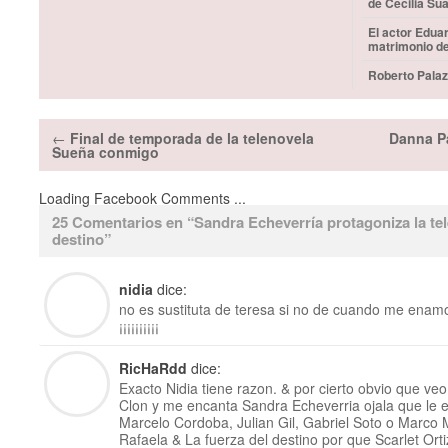
de Cecilia Su
El actor Edua
matrimonio d
Roberto Palaz
←
Final de temporada de la telenovela
Danna Pa
Sueña conmigo
Loading Facebook Comments ...
25 Comentarios en “
Sandra Echeverría protagoniza la tel
destino
”
nidia
dice:
no es sustituta de teresa si no de cuando me enamo
¡¡¡¡¡¡¡¡¡¡
RicHaRdd
dice:
Exacto Nidia tiene razon. & por cierto obvio que veo
Clon y me encanta Sandra Echeverria ojala que le 
Marcelo Cordoba, Julian Gil, Gabriel Soto o Marco
Rafaela & La fuerza del destino por que Scarlet Ort