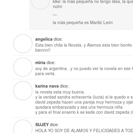
kike: la más pequeña no tengo idea, la q
notni
—
la más pequeña es Mariliz León
angelica
dice:
Esta bien chila la Novela, y Alamos esta bien boni
biennn!!
mirta
dice:
soy de argentina . y no puedo ver la novela en ese
para verla.
karina nava
dice:
la novela esta muy buena.
y la verdad sandra echeverria (lucia) si le quedo e 
david zepeda hacen una pareja muy hermoza y ojal
quedara embarazada y sea una hermoza niña
y para el final enserio k se kede con david zepeda (
SUJEY
dice:
HOLA YO SOY DE ALAMOS Y FELICIDADES A TO