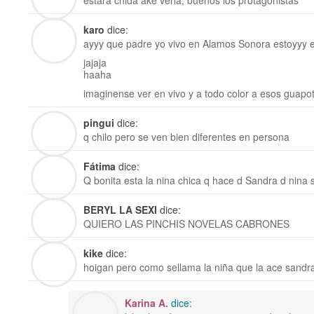
estara chida ake verla, buenos los protagonistas
karo
dice:
ayyy que padre yo vivo en Alamos Sonora estoyyy 
jajaja
haaha
imaginense ver en vivo y a todo color a esos guapo
pingui
dice:
q chilo pero se ven bien diferentes en persona
Fátima
dice:
Q bonita esta la nina chica q hace d Sandra d nin
BERYL LA SEXI
dice:
QUIERO LAS PINCHIS NOVELAS CABRONES
kike
dice:
hoigan pero como sellama la niña que la ace sandra
Karina A.
dice: