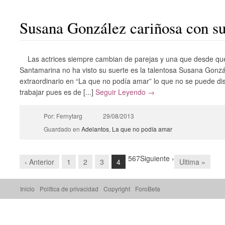
Susana González cariñosa con su
Las actrices siempre cambian de parejas y una que desde qu
Santamarina no ha visto su suerte es la talentosa Susana Gonzá
extraordinario en “La que no podía amar” lo que no se puede disc
trabajar pues es de [...]
Seguir Leyendo →
Por: Fernytarg
29/08/2013
Guardado en
Adelantos
,
La que no podía amar
5
6
7
Siguiente ›
‹ Anterior
1
2
3
4
Ultima »
Inicio
Política de privacidad
Copyright
ForoBeta