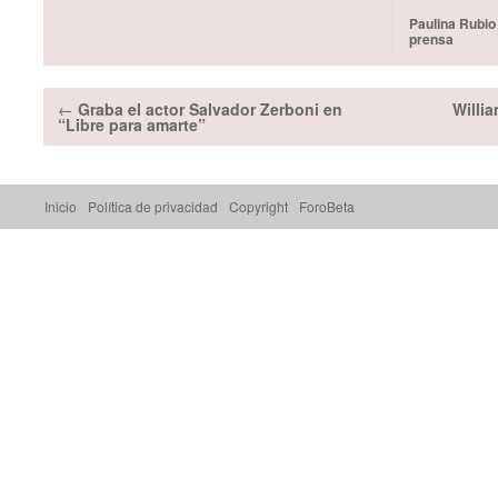
Paulina Rubio
prensa
←
Graba el actor Salvador Zerboni en
Willi
“Libre para amarte”
Inicio
Política de privacidad
Copyright
ForoBeta