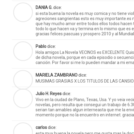
DANIA G.
dice:
si esta buena la novela es muy comica y no tiene vio
agreciones sangrientas esto es muy importante.es m
que hay mucho amor entre todos ellos todos hacen to
todo lo que hacen va y termina en lo mismo que es e
gracias felices pascuas y prospero 2010 y al Mundia
Pablo
dice:
Hola amigos La Novela VECINOS es EXCELENTE Quisi
de dicha novela, porque en cada episodio o secuencia
canción. Por favor si me lo pueden mandar a mi ema
MARIELA ZAMBRANO
dice:
MUSIMAS GRASIAS X LOS TITULOS DE LAS CANSI
Julio H. Reyes
dice:
Vivo en la ciudad de Plano, Texas, Usa. Y yo veia ve
novelas, pero resulta que consegui un trabajo de 6.30
serian tan amables algun interneasta que me la envi
momento porque no la encuentro en internet. graci
carlos
dice:
esta muy buena la novela pero me gusta mas la do