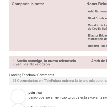
Comparte la nota:
Notas Rela
Adal Ramones 
Ninel Conde e
Osvaldo de Le
de Cecilia Su
El actor Edua
matrimonio d
Roberto Palaz
←
Sueña conmigo, la nueva telenovela
Arath de 
juvenil de Nickelodeon
Loading Facebook Comments ...
29 Comentarios en “
TeleFutura estrena la telenovela colom
pein
dice:
deseo que me envien capitulos de esta excelente no