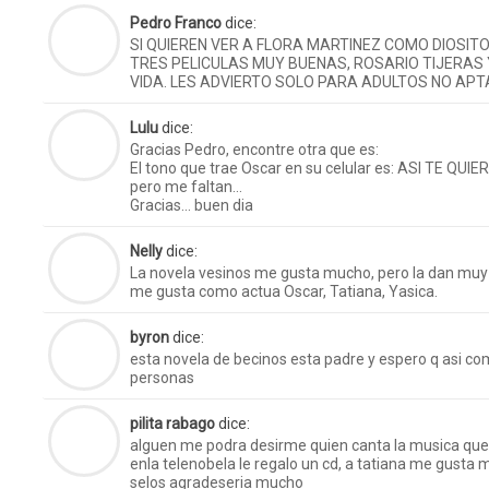
Pedro Franco
dice:
SI QUIEREN VER A FLORA MARTINEZ COMO DIOSIT
TRES PELICULAS MUY BUENAS, ROSARIO TIJERAS Y
VIDA. LES ADVIERTO SOLO PARA ADULTOS NO AP
Lulu
dice:
Gracias Pedro, encontre otra que es:
El tono que trae Oscar en su celular es: ASI TE QUI
pero me faltan…
Gracias… buen dia
Nelly
dice:
La novela vesinos me gusta mucho, pero la dan mu
me gusta como actua Oscar, Tatiana, Yasica.
byron
dice:
esta novela de becinos esta padre y espero q asi c
personas
pilita rabago
dice:
alguen me podra desirme quien canta la musica que
enla telenobela le regalo un cd, a tatiana me gusta
selos agradeseria mucho