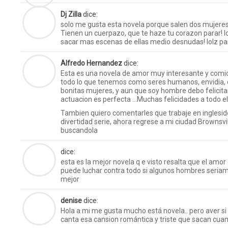
Dj Zilla
dice:
solo me gusta esta novela porque salen dos mujeres 
Tienen un cuerpazo, que te haze tu corazon parar! l
sacar mas escenas de ellas medio desnudas! lolz pa
Alfredo Hernandez
dice:
Esta es una novela de amor muy interesante y comi
todo lo que tenemos como seres humanos, envidia, d
bonitas mujeres, y aun que soy hombre debo felicita
actuacion es perfecta …Muchas felicidades a todo e
Tambien quiero comentarles que trabaje en ingleside,
divertidad serie, ahora regrese a mi ciudad Brownsvil
buscandola
dice:
esta es la mejor novela q e visto resalta que el amo
puede luchar contra todo si algunos hombres seria
mejor
denise
dice:
Hola a mi me gusta mucho está novela.. pero aver s
canta esa cansion romántica y triste que sacan cuan