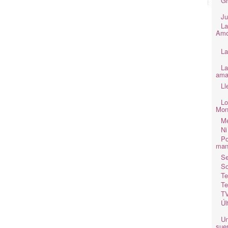
Gr
Ju
La
Amo
La
La
ama
Ll
Lo
Mon
Me
Ni
Po
man
Se
So
Te
Te
TV
Úl
Un
suer