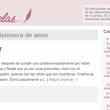
De telenovelas es
de las telenovela
de tv azteca. En e
telenovela favorit
Cat
isionera de amor
A 
Ad
r
Al
ten
Am
cel después de cumplir una condena injustamente por haber
At
Ca
a y Rosita que ya son unas jovencitas, viven con el
Co
padre, quienes les han dicho que son huérfanas. Cristina es
ind
ción. Entra casualmente a [...]
Seguir Leyendo →
C
ena
El
sap
Es