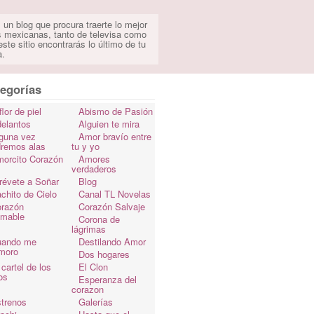
 un blog que procura traerte lo mejor
s mexicanas, tanto de televisa como
ste sitio encontrarás lo último de tu
a.
egorías
flor de piel
Abismo de Pasión
elantos
Alguien te mira
guna vez
Amor bravío entre
dremos alas
tu y yo
orcito Corazón
Amores
verdaderos
révete a Soñar
Blog
chito de Cielo
Canal TL Novelas
razón
Corazón Salvaje
omable
Corona de
lágrimas
uando me
Destilando Amor
moro
Dos hogares
 cartel de los
El Clon
os
Esperanza del
corazon
trenos
Galerías