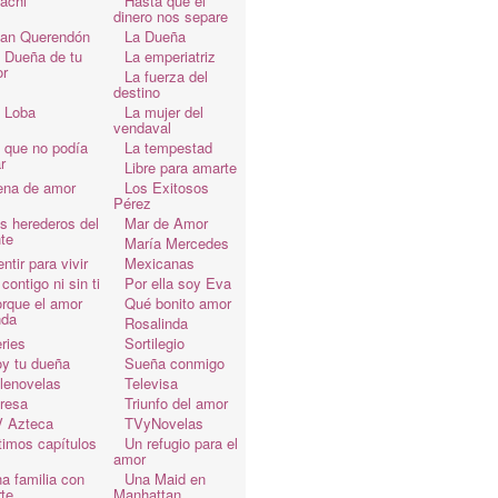
achi
Hasta que el
dinero nos separe
an Querendón
La Dueña
 Dueña de tu
La emperiatriz
r
La fuerza del
destino
 Loba
La mujer del
vendaval
 que no podía
La tempestad
r
Libre para amarte
ena de amor
Los Exitosos
Pérez
s herederos del
Mar de Amor
te
María Mercedes
ntir para vivir
Mexicanas
 contigo ni sin ti
Por ella soy Eva
rque el amor
Qué bonito amor
da
Rosalinda
ries
Sortilegio
y tu dueña
Sueña conmigo
lenovelas
Televisa
resa
Triunfo del amor
 Azteca
TVyNovelas
timos capítulos
Un refugio para el
amor
a familia con
Una Maid en
te
Manhattan