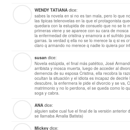
WENDY TATIANA
dice:
sabes la novela en si no es tan mala, pero lo que no
las tipicas telenovelas en la que el protagonista que
quedara con la estupida de consuelo que no se lo 
primeras viene y se aparece con su cara de mosca 
la enfermedad de cristina y enamora a el sufrido j
garras. la verdad q ella no se lo merece la q si es cr
claro q armando no merece q nadie lo quiera por infi
susan
dice:
Novela estúpida, el final más patético, José Arman
arribista y mosca muerta, luego de acceder al divo
demencia de su esposa Cristina, ella recobra la ra
ocultan la situación y el idiota es incapaz de decirl
descubre, la enfermera le pide el divorcio y se va, C
matrimonio y no lo perdona, el se queda como lo que
soga y cabra.
ANA
dice:
alguien sabe cual fue el final de la versión anterior
se llamaba Amalia Batista)
Mickey
dice: