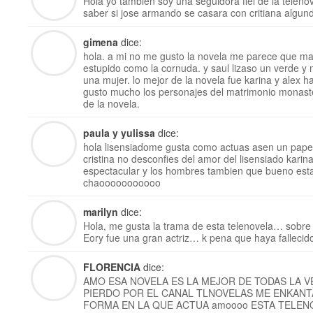
Hola yo tambien soy una seguidora fiel de la teleno
saber si jose armando se casara con critiana algu
gimena
dice:
hola. a mi no me gusto la novela me parece que ma
estupido como la cornuda. y saul lizaso un verde y 
una mujer. lo mejor de la novela fue karina y alex h
gusto mucho los personajes del matrimonio monaste
de la novela.
paula y yulissa
dice:
hola lisensiadome gusta como actuas asen un papel
cristina no desconfies del amor del lisensiado karin
espectacular y los hombres tambien que bueno esta
chaooooooooooo
marilyn
dice:
Hola, me gusta la trama de esta telenovela… sobre t
Eory fue una gran actriz… k pena que haya fallecid
FLORENCIA
dice:
AMO ESA NOVELA ES LA MEJOR DE TODAS LA 
PIERDO POR EL CANAL TLNOVELAS ME ENKANT
FORMA EN LA QUE ACTUA amoooo ESTA TELEN