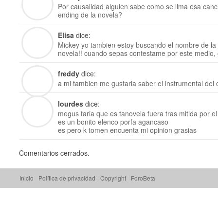
Por causalidad alguien sabe como se llma esa can
ending de la novela?
Elisa
dice:
Mickey yo tambien estoy buscando el nombre de la c
novela!! cuando sepas contestame por este medio, g
freddy
dice:
a mi tambien me gustaria saber el instrumental del 
lourdes
dice:
megus taria que es tanovela fuera tras mitida por el
es un bonito elenco porfa agancaso
es pero k tomen encuenta mi opinion grasias
Comentarios cerrados.
Inicio
Política de privacidad
Copyright
ForoBeta