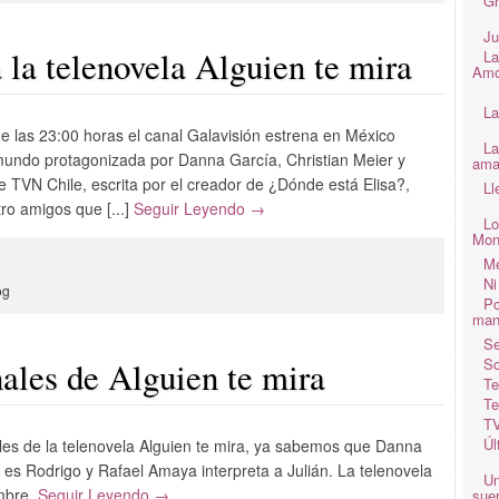
Gr
Ju
 la telenovela Alguien te mira
La
Amo
La
de las 23:00 horas el canal Galavisión estrena en México
La
emundo protagonizada por Danna García, Christian Meier y
ama
de TVN Chile, escrita por el creador de ¿Dónde está Elisa?,
Ll
tro amigos que [...]
Seguir Leyendo →
Lo
Mon
Me
Ni
og
Po
man
Se
So
les de Alguien te mira
Te
Te
TV
Úl
es de la telenovela Alguien te mira, ya sabemos que Danna
 es Rodrigo y Rafael Amaya interpreta a Julián. La telenovela
Un
embre.
Seguir Leyendo →
suer