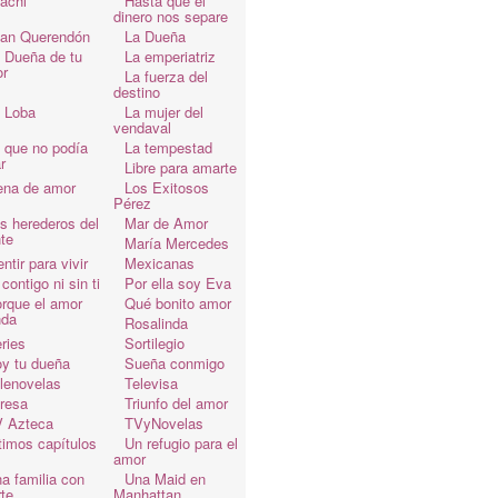
achi
Hasta que el
dinero nos separe
an Querendón
La Dueña
 Dueña de tu
La emperiatriz
r
La fuerza del
destino
 Loba
La mujer del
vendaval
 que no podía
La tempestad
r
Libre para amarte
ena de amor
Los Exitosos
Pérez
s herederos del
Mar de Amor
te
María Mercedes
ntir para vivir
Mexicanas
 contigo ni sin ti
Por ella soy Eva
rque el amor
Qué bonito amor
da
Rosalinda
ries
Sortilegio
y tu dueña
Sueña conmigo
lenovelas
Televisa
resa
Triunfo del amor
 Azteca
TVyNovelas
timos capítulos
Un refugio para el
amor
a familia con
Una Maid en
te
Manhattan