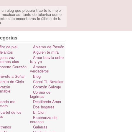
 un blog que procura traerte lo mejor
s mexicanas, tanto de televisa como
ste sitio encontrarás lo último de tu
a.
egorías
flor de piel
Abismo de Pasión
elantos
Alguien te mira
guna vez
Amor bravío entre
dremos alas
tu y yo
orcito Corazón
Amores
verdaderos
révete a Soñar
Blog
chito de Cielo
Canal TL Novelas
razón
Corazón Salvaje
omable
Corona de
lágrimas
uando me
Destilando Amor
moro
Dos hogares
 cartel de los
El Clon
os
Esperanza del
corazon
trenos
Galerías