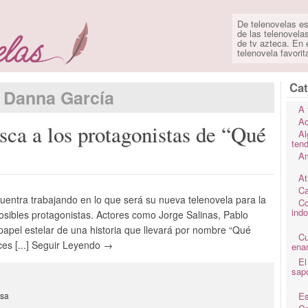
De telenovelas es
de las telenovela
de tv azteca. En e
telenovela favorit
Cat
Danna García
A 
Ad
sca a los protagonistas de “Qué
Al
ten
Am
At
Ca
uentra trabajando en lo que será su nueva telenovela para la
Co
ind
posibles protagonistas. Actores como Jorge Salinas, Pablo
papel estelar de una historia que llevará por nombre “Qué
C
ices [...] Seguir Leyendo →
ena
El
sap
2
isa
Es