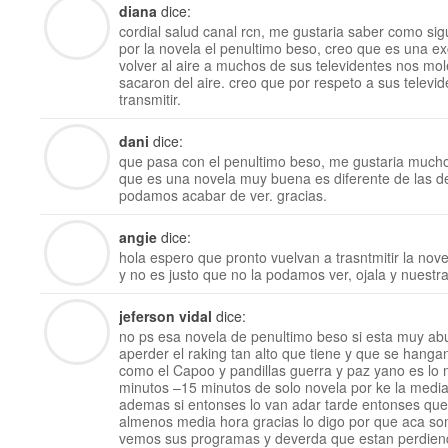
diana
dice:
cordial salud canal rcn, me gustaria saber como si
por la novela el penultimo beso, creo que es una e
volver al aire a muchos de sus televidentes nos mo
sacaron del aire. creo que por respeto a sus televi
transmitir.
dani
dice:
que pasa con el penultimo beso, me gustaria mucho 
que es una novela muy buena es diferente de las de
podamos acabar de ver. gracias.
angie
dice:
hola espero que pronto vuelvan a trasntmitir la no
y no es justo que no la podamos ver, ojala y nuestra
jeferson vidal
dice:
no ps esa novela de penultimo beso si esta muy abu
aperder el raking tan alto que tiene y que se hang
como el Capoo y pandillas guerra y paz yano es lo 
minutos –15 minutos de solo novela por ke la medi
ademas si entonses lo van adar tarde entonses que
almenos media hora gracias lo digo por que aca so
vemos sus programas y deverda que estan perdiend