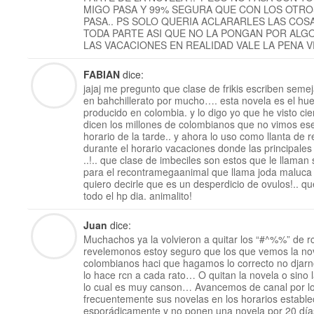
MIGO PASA Y 99% SEGURA QUE CON LOS OTR
PASA.. PS SOLO QUERIA ACLARARLES LAS COS
TODA PARTE ASI QUE NO LA PONGAN POR AL
LAS VACACIONES EN REALIDAD VALE LA PENA 
FABIAN
dice:
jajaj me pregunto que clase de frikis escriben seme
en bahchillerato por mucho…. esta novela es el h
producido en colombia. y lo digo yo que he visto cient
dicen los millones de colombianos que no vimos es
horario de la tarde.. y ahora lo uso como llanta de 
durante el horario vacaciones donde las principales
..!.. que clase de imbeciles son estos que le llaman s
para el recontramegaanimal que llama joda maluca 
quiero decirle que es un desperdicio de ovulos!.. q
todo el hp dia. animalito!
Juan
dice:
Muchachos ya la volvieron a quitar los “#^%%” de
revelemonos estoy seguro que los que vemos la no
colombianos haci que hagamos lo correcto no djarn
lo hace rcn a cada rato… O quitan la novela o sino 
lo cual es muy canson… Avancemos de canal por lo
frecuentemente sus novelas en los horarios establec
esporádicamente y no ponen una novela por 20 días 