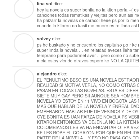
lina sol
dice:
hey la novela es super bonita no la kiten porfa =( e
canciones todas rematikas y viejitas pero aun asi m
ha paizarr la novelas de caracol heee ps por lo me
cuando la kitaron no kasii me muero es re linda asi 
solvey
dice:
ps he buskado y no encuentro los capitulso po r ke 
super linda la novela … en relaidad aveces lleha tar
temprano para podermel aver .. pero como no suben
mela estoy viendo otraves espero ke NO LA QUIT
alejandro
dice:
EL PENULTIMO BESO ES UNA NOVELA ESTRAOR
REALIDAD SI MOTIVA VERLA, NO COMO OTRAS 
PASAN EN TODAS LAS NOVELAS. ESTA ES DIFERE
SIETE MUY GAY PERO SII AUNQUE SEA HOMBR
NOVELA YO ESTOY EN 11 VIVO EN BOGOTA LAS 
MAS QUE HABLAR DE LA NOVELA Y ENREALIDA
EMPERARON HABLAR FUE DE VESINOS Y DE O
OYE BONITA ES UAN FARZA DE NOVELA PS VES
KITARON ENTONCES YA DEJENLA NO LA KITEN 
COLOMBIANOS LES VA HA ENCANTAR OTRA VEZ
KE LES ROBE EL CORAZON POR QUE EN RELIDA
PARTE DE LA NOVELA .. Y ESO NO PASA CON 