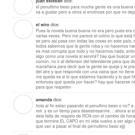
juan esteban
dice:
el penultimo beso para mucha gente es una buena 
va a gustar pero a otros si enotnces por que no deja
el wiro
dice:
Pues la novela buena buena no era pero pues era d
varias veces. Pero me parece el colmo lo que está
se pero asi pasa con todas las cosas en este país, 
todos sabemos que la gente roba y no hacemos nad
es mas corrupta que todo y no hacemos nada, ento
algo como una novela si servirá? hay que buscar una
común, no ir al defensor del televidente para que d
manañana para decir que la gente se queja y le pr
del aire y que responda con una vaina que no tiene
me queda es si lo que estamos haciendo y lo que h
entonces que queda por hacer? hay que hacerse not
para que respeten
amanda
dice:
hola al fin estan pasando el penultmo beso o no? 
reir. y es un tiemp para desestresarme… ahora si 
dela falta de respeto de RCN con el cambio de hora
que termine EL CAPO en mi vida vuelvo a ver algo 
que van a pasar el final de pernultimo beso ejj)