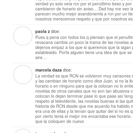
verdad yo solo veía rcn por el penúltimo beso y por
cambiaron de horario sin aviso… Dsd hay me veo la
parecen mucho mejor avandonemls a rcn por un ti
nosotros merecemos respeto y que por nosotros es
paola z
dice:
Pues q pena con todos los q piensan que el penult
revacana cambia un poco la trama de las novelas ad
dejenos empaz a los que si queremos que la sigan 
establesido. Porfa alguien tiene una idea de que se
aire…
marcela daza
dice:
La verdad es que RCN se volvieron muy cansones s
y las cambian de horario como dice Juan. si no la i
horario o en ninguno para que la colocan no lo enti
novelas de otros canales que no son tan abusivo
colocan lo dejan terminar pase lo que pase así tenga
respeto al televidente, las novelas buenas si las quit
historia de RCN desde que me acuerdo ha habido 
era una de ellas y la tenían que quitar del si no es
por cierto tenia el mejor me encantaba ese horario.
que la coloquen de nuevo