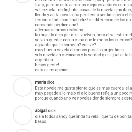
trata, porque estuvieron los mejores actores como o
valenzuela.. en fin,hubo cosas de la novela q no iba
llendo y asi la novela iba perdiendo sentido! pero el 
terminar todo con final feliz? se diferencio de las o
comiendo perdicez.no?..
ademas seamos realistas.
la mujer lo deja por otro, vuelven, pero el ya esta me
se va a quedar con la mina que le metio los cuernos?
aguanta que lo corneen? vuelve?
muy buena novela al menos para los argentinos!
vi la novela en mexicano y la verdad q es igual esta
argentina
besos gente!
esta es mi opinion
maria
dice:
Esta novela me gusta siento que es mas cuerda, el a
muy pegado a lo malo ni a lo bueno refleja un poco m
porque cuando uno ve novelas donde siempre existe
abigail
dice:
ola a todos sandy que linda tu veki =que tu de bonit
besos