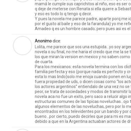
mamá le cumple sus caprichitos al niño, eso es ser c
q deje de meterse con Renata si ella quiere a Sebasti
y eso es todo lo q tengo q decir.
Y pues la novela me parece padre, aparte porq me id
por el gusto al baile y eso de la farandula) yo me refi
Amadeo q es un hombre casado; pero pues asi es el
Anonimo
dice:
Lolita, me parece que sos una estupida…yo soy argen
novela o su final, no me haria el creido que me la se
los que miran la version en mexico y no saben como
de cuarta.
Para los mexicanos: esta novela termina con los cl
familia perfecta y eso (porque nada es perfecto y c
esta lo mas lindo)solo me enoja cuando ponen en lu
fuera propiedad de uds, o dicen cosas como “los a
los actores argentinos” entiendalo de una vez no se 
peor, se trata de sociedades y modos de transmitir l
novela aca no fue un exito, pero saco a relucir algo 
estructuras comunes de las tipicas noveluchas…ojo
algunos elementos de las noveluchas, pero por lo m
encontrados en los televidentes por un bando y por o
bueno…por cierto, puedo decirles que para mi es ma
debido a que en la Argentina actuaban actores de 