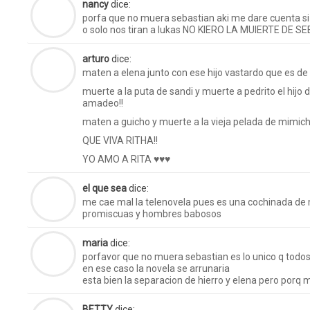
nancy
dice:
porfa que no muera sebastian aki me dare cuenta si
o solo nos tiran a lukas NO KIERO LA MUIERTE D
arturo
dice:
maten a elena junto con ese hijo vastardo que es de d
muerte a la puta de sandi y muerte a pedrito el hijo
amadeo!!
maten a guicho y muerte a la vieja pelada de mimich
QUE VIVA RITHA!!
YO AMO A RITA ♥♥♥
el que sea
dice:
me cae mal la telenovela pues es una cochinada de
promiscuas y hombres babosos
maria
dice:
porfavor que no muera sebastian es lo unico q todo
en ese caso la novela se arrunaria
esta bien la separacion de hierro y elena pero porq 
BETTY
dice: