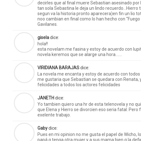
decirles que al final muere Sebastian asesinado por
tan sola Sebastina le deja un lindo recuerdo…Hierro t
segun va la historia pronto aparecera)en fin un lio tot
noo cambian en final como lo han hecho con “Fuego 
Gavilanes.
gisela
dice:
hola!!
esta novelam me fasina y estoy de acuerdo con lupit
novela keremos que se alarge una hora…….
VIRIDIANA BARAJAS
dice:
La novela me encanta y estoy de acuerdo con todos 
me gustaria que Sebastian se quedara con Renata, y 
felicidades a todos los actores felicidades
JANETH
dice:
Yo tambien quiero una hr de esta telenovela y no qu
que Elena y Hierro se divorcien eso seria fatal. Pero 
exelente trabajo.
Gaby
dice:
Pues en mi opinion no me gusta el papel de Wicho, lo
papá q tenga otra mujer y a sus mama bien q la def