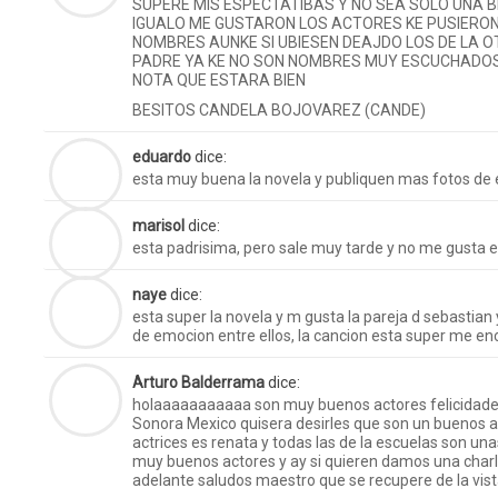
SUPERE MIS ESPECTATIBAS Y NO SEA SOLO UNA BI
IGUALO ME GUSTARON LOS ACTORES KE PUSIERO
NOMBRES AUNKE SI UBIESEN DEAJDO LOS DE LA O
PADRE YA KE NO SON NOMBRES MUY ESCUCHADOS 
NOTA QUE ESTARA BIEN
BESITOS CANDELA BOJOVAREZ (CANDE)
eduardo
dice:
esta muy buena la novela y publiquen mas fotos de 
marisol
dice:
esta padrisima, pero sale muy tarde y no me gusta e
naye
dice:
esta super la novela y m gusta la pareja d sebastian
de emocion entre ellos, la cancion esta super me enc
Arturo Balderrama
dice:
holaaaaaaaaaaa son muy buenos actores felicidades
Sonora Mexico quisera desirles que son un buenos ac
actrices es renata y todas las de la escuelas son u
muy buenos actores y ay si quieren damos una charl
adelante saludos maestro que se recupere de la vis