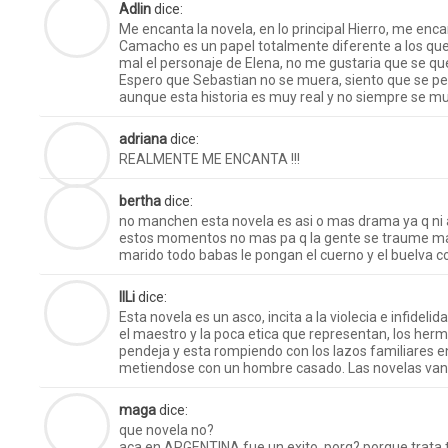
Adlin
dice:
Me encanta la novela, en lo principal Hierro, me enc
Camacho es un papel totalmente diferente a los qu
mal el personaje de Elena, no me gustaria que se qu
Espero que Sebastian no se muera, siento que se perd
aunque esta historia es muy real y no siempre se m
adriana
dice:
REALMENTE ME ENCANTA !!!
bertha
dice:
no manchen esta novela es asi o mas drama ya q ni a
estos momentos no mas pa q la gente se traume mas 
marido todo babas le pongan el cuerno y el buelva c
lILi
dice:
Esta novela es un asco, incita a la violecia e infide
el maestro y la poca etica que representan, los he
pendeja y esta rompiendo con los lazos familiares ent
metiendose con un hombre casado. Las novelas va
maga
dice:
que novela no?
aca en ARGENTINA fue un exito, porq? porque trata 