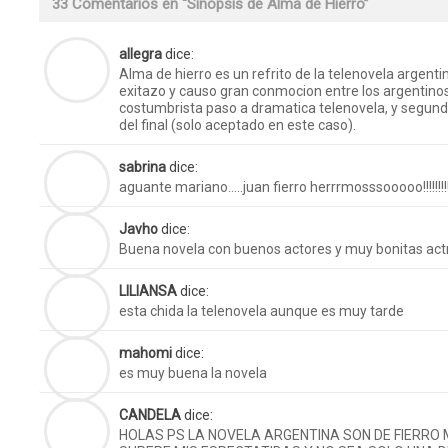
33 Comentarios en “
Sinopsis de Alma de Hierro
”
allegra
dice:
Alma de hierro es un refrito de la telenovela argentin
exitazo y causo gran conmocion entre los argentin
costumbrista paso a dramatica telenovela, y segund
del final (solo aceptado en este caso).
sabrina
dice:
aguante mariano…..juan fierro herrrmosssooooo!!!!!!!!!!!
Javho
dice:
Buena novela con buenos actores y muy bonitas act
LILIANSA
dice:
esta chida la telenovela aunque es muy tarde
mahomi
dice:
es muy buena la novela
CANDELA
dice:
HOLAS PS LA NOVELA ARGENTINA SON DE FIERRO