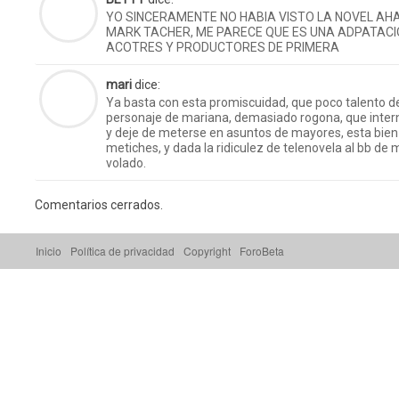
YO SINCERAMENTE NO HABIA VISTO LA NOVEL AH
MARK TACHER, ME PARECE QUE ES UNA ADPATACIO
ACOTRES Y PRODUCTORES DE PRIMERA
mari
dice:
Ya basta con esta promiscuidad, que poco talento de
personaje de mariana, demasiado rogona, que intern
y deje de meterse en asuntos de mayores, esta bien 
metiches, y dada la ridiculez de telenovela al bb de
volado.
Comentarios cerrados.
Inicio
Política de privacidad
Copyright
ForoBeta