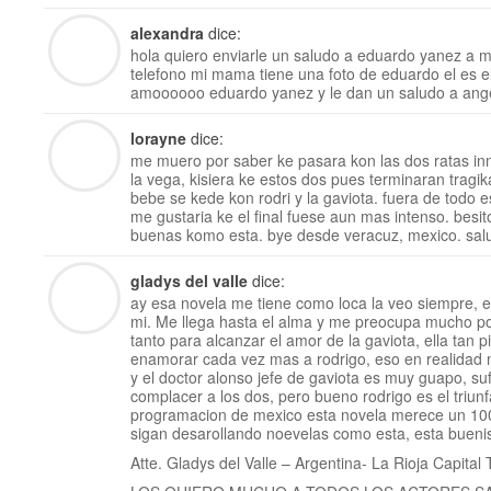
alexandra
dice:
hola quiero enviarle un saludo a eduardo yanez a 
telefono mi mama tiene una foto de eduardo el es el
amoooooo eduardo yanez y le dan un saludo a ange
lorayne
dice:
me muero por saber ke pasara kon las dos ratas i
la vega, kisiera ke estos dos pues terminaran tragi
bebe se kede kon rodri y la gaviota. fuera de todo 
me gustaria ke el final fuese aun mas intenso. besi
buenas komo esta. bye desde veracuz, mexico. salud
gladys del valle
dice:
ay esa novela me tiene como loca la veo siempre, 
mi. Me llega hasta el alma y me preocupa mucho por
tanto para alcanzar el amor de la gaviota, ella tan 
enamorar cada vez mas a rodrigo, eso en realidad 
y el doctor alonso jefe de gaviota es muy guapo, s
complacer a los dos, pero bueno rodrigo es el triunfad
programacion de mexico esta novela merece un 100%
sigan desarollando noevelas como esta, esta bueni
Atte. Gladys del Valle – Argentina- La Rioja Capital T