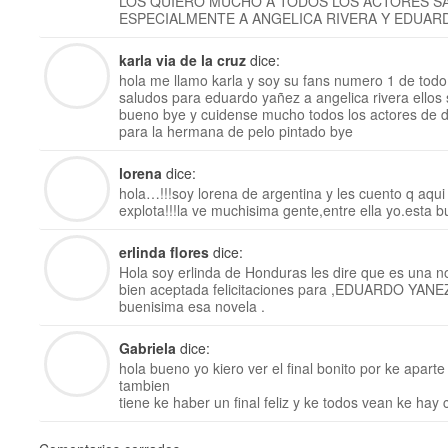
LOS QUIERO MUCHO A TODOS LOS ACTORES S
ESPECIALMENTE A ANGELICA RIVERA Y EDUAR
karla via de la cruz
dice:
hola me llamo karla y soy su fans numero 1 de tod
saludos para eduardo yañez a angelica rivera ellos
bueno bye y cuidense mucho todos los actores de 
para la hermana de pelo pintado bye
lorena
dice:
hola…!!!soy lorena de argentina y les cuento q aqui
explota!!!la ve muchisima gente,entre ella yo.esta
erlinda flores
dice:
Hola soy erlinda de Honduras les dire que es una 
bien aceptada felicitaciones para ,EDUARDO YAN
buenisima esa novela .
Gabriela
dice:
hola bueno yo kiero ver el final bonito por ke apart
tambien
tiene ke haber un final feliz y ke todos vean ke hay