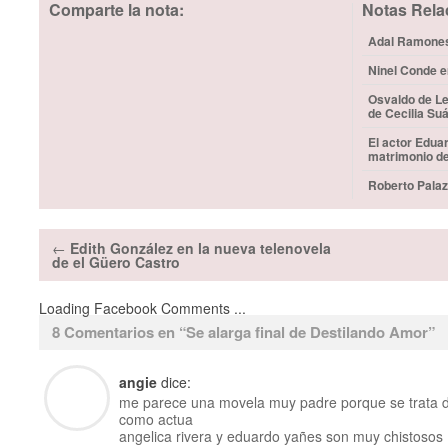
Comparte la nota:
Notas Rela
Adal Ramones 
Ninel Conde e
Osvaldo de Le
de Cecilia Su
El actor Edua
matrimonio d
Roberto Palaz
←
Edith González en la nueva telenovela
de el Güero Castro
Loading Facebook Comments ...
8 Comentarios en “
Se alarga final de Destilando Amor
”
angie
dice:
me parece una movela muy padre porque se trata d
como actua
angelica rivera y eduardo yañes son muy chistosos