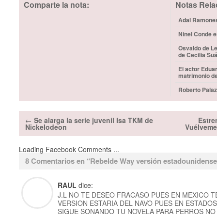
Comparte la nota:
Notas Rela
Adal Ramones 
Ninel Conde e
Osvaldo de Le
de Cecilia Su
El actor Edua
matrimonio d
Roberto Palaz
←
Se alarga la serie juvenil Isa TKM de
Estre
Nickelodeon
Vuélveme
Loading Facebook Comments ...
8 Comentarios en “
Rebelde Way versión estadounidense
RAUL
dice:
J.L NO TE DESEO FRACASO PUES EN MEXICO 
VERSION ESTARIA DEL NAVO PUES EN ESTADO
SIGUE SONANDO TU NOVELA PARA PERROS NO 