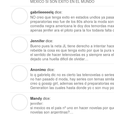
MEXICO SI SON EXITO EN EL MUNDO
gabriieeeeelq
dice:
NO creo que tenga exito en estados undios ya pasa
preparatorias eso fue de los 80s ahora la moda son 
comedia negra americana le doy dos temordas maxi
apenas jenifer ara el piloto para la fox todavia falt
Jennifer
dice:
Bueno pues la neta JL tiene derecho a intentar hac
rebelde la cosa es que tenga exito por que la pur
el sentido de hacer telenovelas es y siempre sera
dejado una huella dificil de olvidar…
Anonimo
dice:
lo q gabrielq dic no es cierto las telenovelas o seri
no han pasado d moda, hay series con temas simila
creo q gossip girl, ademas series d preparatorias 
Generation las cuales hasta donde yo c son muy po
Mandy
dice:
jennifer:
si mexico es el pais nº uno en hacer novelas por q
novelas son argentinas?…