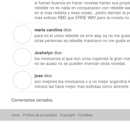
si fueran buenos en hacer novelas harian sus prop
rebelde no es nada en comparacion con rebelde wa
en si mas realista y esas cosas…pedro damian la pe
mas exitoso RBD que ERRE WAY pero la novela no
maria carolina
dice:
para mi el unico rebelde es erre way xq no me gust
otras personas xq rebelde maxicano no me gusta e
Joshelyn
dice:
los mexicanos si que son unos copiones la gran ma
no se acaso no se pueden inventar otras novelas
jose
dice:
son mejores los mexicanos x q no mejor argentina 
mexico las hace mejor mas exitosas como atrevete a
Comentarios cerrados.
Inicio
Política de privacidad
Copyright
ForoBeta