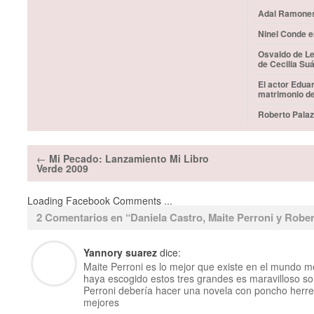
Adal Ramones 
Ninel Conde e
Osvaldo de Le
de Cecilia Su
El actor Edua
matrimonio d
Roberto Palaz
←
Mi Pecado: Lanzamiento Mi Libro
Verde 2009
Loading Facebook Comments ...
2 Comentarios en “
Daniela Castro, Maite Perroni y Robe
Yannory suarez
dice:
Maite Perroni es lo mejor que existe en el mundo m
haya escogido estos tres grandes es maravilloso son
Perroni debería hacer una novela con poncho herrer
mejores