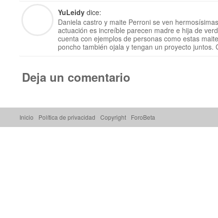
YuLeidy
dice:
Daniela castro y maite Perroni se ven hermosísimas
actuación es increíble parecen madre e hija de ver
cuenta con ejemplos de personas como estas maite
poncho también ojala y tengan un proyecto juntos. G
Deja un comentario
Inicio
Política de privacidad
Copyright
ForoBeta