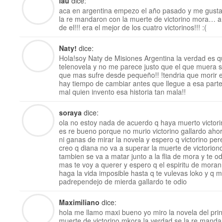
lau
dice:
aca en argentina empezo el año pasado y me gust
la re mandaron con la muerte de victorino mora… ar
de el!!! era el mejor de los cuatro victorinos!!! :(
Naty!
dice:
Hola!soy Naty de Misiones Argentina la verdad es
telenovela y no me parece justo que el que muera s
que mas sufre desde pequeño!! !tendria que morir el
hay tiempo de cambiar antes que llegue a esa parte
mal quien invento esa historia tan mala!!
soraya
dice:
ola no estoy nada de acuerdo q haya muerto victorin
es re bueno porque no murio victorino gallardo aho
ni ganas de mirar la novela y espero q victorino per
creo q diana no va a superar la muerte de victorio
tambien se va a matar junto a la flia de mora y te o
mas te voy a querer y espero q el espiritu de moran
haga la vida imposible hasta q te vulevas loko y q
padrependejo de mierda gallardo te odio
Maximiliano
dice:
hola me llamo maxi bueno yo miro la novela del prin
muerte de victorino mkora la verdad se la re manda