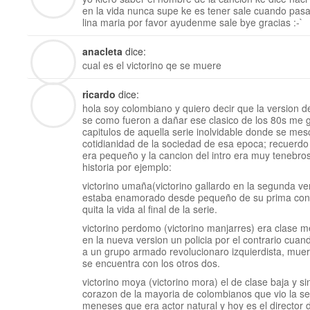
en la vida nunca supe ke es tener sale cuando pasan
lina maria por favor ayudenme sale bye gracias :-`
anacleta
dice:
cual es el victorino qe se muere
ricardo
dice:
hola soy colombiano y quiero decir que la version 
se como fueron a dañar ese clasico de los 80s me 
capitulos de aquella serie inolvidable donde se mesc
cotidianidad de la sociedad de esa epoca; recuerdo 
era pequeño y la cancion del intro era muy tenebros
historia por ejemplo:
victorino umaña(victorino gallardo en la segunda ver
estaba enamorado desde pequeño de su prima con la
quita la vida al final de la serie.
victorino perdomo (victorino manjarres) era clase m
en la nueva version un policia por el contrario cuan
a un grupo armado revolucionaro izquierdista, mue
se encuentra con los otros dos.
victorino moya (victorino mora) el de clase baja y si
corazon de la mayoria de colombianos que vio la ser
meneses que era actor natural y hoy es el director d