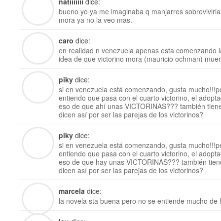
natiiiiiii
dice:
bueno yo ya me imaginaba q manjarres sobreviviria 
mora ya no la veo mas.
caro
dice:
en realidad n venezuela apenas esta comenzando la
idea de que victorino mora (mauricio ochman) mue
piky
dice:
si en venezuela está comenzando, gusta mucho!!!pe
entiendo que pasa con el cuarto victorino, el adop
eso de que ahí unas VICTORINAS??? también tienen
dicen así por ser las parejas de los victorinos?
piky
dice:
si en venezuela está comenzando, gusta mucho!!!pe
entiendo que pasa con el cuarto victorino, el adop
eso de que hay unas VICTORINAS??? también tienen
dicen así por ser las parejas de los victorinos?
marcela
dice:
la novela sta buena pero no se entiende mucho de l