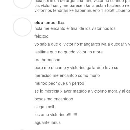
hola soi miqa de argentina miro victorino cuando pue
las victorinas y me parecen ke la estan haciendo r
victorinos tendrian ke haber muerto 1 solo!!…bueno 
eluu lanus
dice:
hola me encanto el final de los vistorinos los
felicitoo
yo sabia que el victorino mangarres iva a quedar vi
lasttima que no quedo victorino mora
era hermosoo
pero me encanto y victorino gallardoo tuvo su
merecido me encantoo como murio
murioo peor que un perroo
se lo merecia x aver matado a victorino mora y al ca
besos me encantooo
siegan asii
los amo victorinoo!!!!!!!!
aguante lanus