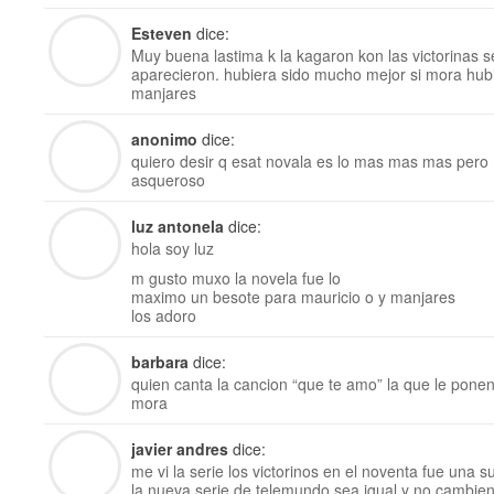
Esteven
dice:
Muy buena lastima k la kagaron kon las victorinas se
aparecieron. hubiera sido mucho mejor si mora hub
manjares
anonimo
dice:
quiero desir q esat novala es lo mas mas mas pero 
asqueroso
luz antonela
dice:
hola soy luz
m gusto muxo la novela fue lo
maximo un besote para mauricio o y manjares
los adoro
barbara
dice:
quien canta la cancion “que te amo” la que le ponen 
mora
javier andres
dice:
me vi la serie los victorinos en el noventa fue una 
la nueva serie de telemundo sea igual y no cambien