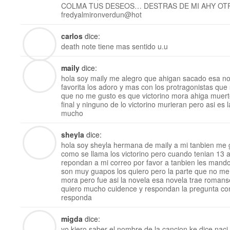
COLMA TUS DESEOS… DESTRAS DE MI AHY OTRA
fredyalmironverdun@hot
carlos
dice:
death note tiene mas sentido u.u
maily
dice:
hola soy maily me alegro que ahigan sacado esa no
favorita los adoro y mas con los protragonistas que
que no me gusto es que victorino mora ahiga muerto
final y ninguno de lo victorino murieran pero asi es l
mucho
sheyla
dice:
hola soy sheyla hermana de maily a mi tanbien me 
como se llama los victorino pero cuando tenian 13 
repondan a mi correo por favor a tanbien les mando 
son muy guapos los quiero pero la parte que no me 
mora pero fue asi la novela esa novela trae roman
quiero mucho cuidence y respondan la pregunta com
responda
migda
dice:
yo kiero saber el nombre de la cancion ke dice naci