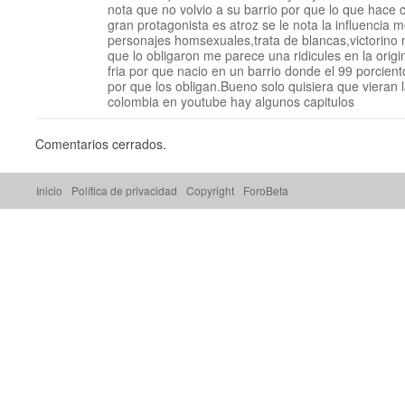
nota que no volvio a su barrio por que lo que hace c
gran protagonista es atroz se le nota la influencia m
personajes homsexuales,trata de blancas,victorino 
que lo obligaron me parece una ridicules en la orig
fria por que nacio en un barrio donde el 99 porcient
por que los obligan.Bueno solo quisiera que vieran l
colombia en youtube hay algunos capitulos
Comentarios cerrados.
Inicio
Política de privacidad
Copyright
ForoBeta