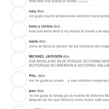
holA esta muy buena la novela..¡’¡’¡’¡’¡’¡’
naty
dice:
me gusta mucho la telenovela ivictorino mora tamb
katty y cinthia
dice:
hola solo keria decir q noj ncanta la novela y en esp
maria
dice:
como se llama la cancion de los victorinos del (maja
MICHAEL JACKSON
dice:
ESA NOVELA NO SILVE PORQUE VICTORINO M
NO;PORQUE NO MATARON A VICTORINO GALLA
Pris..
dice:
me rre gusta la novela… y mas victorino manjarres 
jean
dice:
no me gusta la novela por la muerte de Victorino Mo
despues de ver que Victorino mora muere callo esa