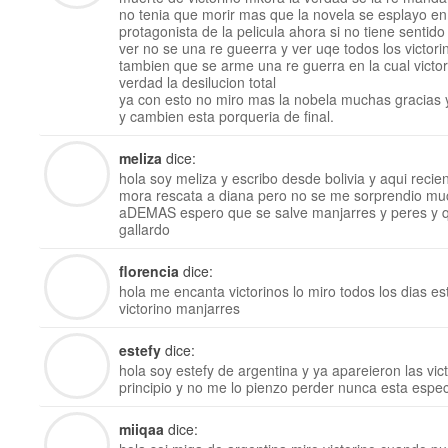
no tenia que morir mas que la novela se esplayo en 
protagonista de la pelicula ahora si no tiene senti
ver no se una re gueerra y ver uqe todos los victor
tambien que se arme una re guerra en la cual victo
verdad la desilucion total
ya con esto no miro mas la nobela muchas gracias 
y cambien esta porqueria de final.
meliza
dice:
hola soy meliza y escribo desde bolivia y aqui recie
mora rescata a diana pero no se me sorprendio m
aDEMAS espero que se salve manjarres y peres y 
gallardo
florencia
dice:
hola me encanta victorinos lo miro todos los dias e
victorino manjarres
estefy
dice:
hola soy estefy de argentina y ya apareieron las vict
principio y no me lo pienzo perder nunca esta espec
miiqaa
dice: