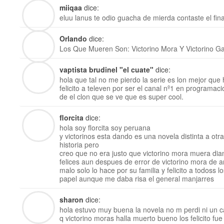
miiqaa
dice:
eluu lanus te odio guacha de mierda contaste el final
Orlando
dice:
Los Que Mueren Son: Victorino Mora Y Victorino Ga
vaptista brudinel "el cuate"
dice:
hola que tal no me pierdo la serie es lon mejor que 
felicito a televen por ser el canal nº1 en programac
de el clon que se ve que es super cool.
florcita
dice:
hola soy florcita soy peruana
y victorinos esta dando es una novela distinta a ot
historia pero
creo que no era justo que victorino mora muera dia
felices aun despues de error de victorino mora de 
malo solo lo hace por su familia y felicito a todoss l
papel aunque me daba risa el general manjarres
sharon
dice:
hola estuvo muy buena la novela no m perdi ni un ca
q victorino moras halla muerto bueno los felicito fue