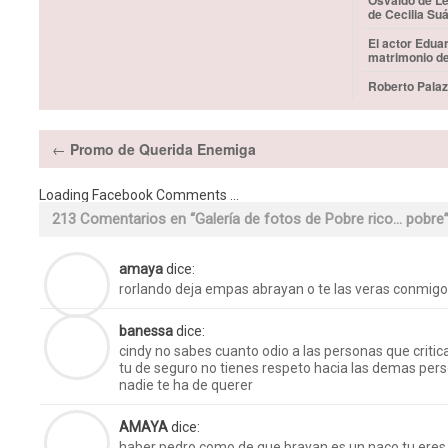
Osvaldo de Le
de Cecilia Su
El actor Edua
matrimonio d
Roberto Palaz
←
Promo de Querida Enemiga
Loading Facebook Comments ...
213 Comentarios en “
Galería de fotos de Pobre rico… pobre
amaya
dice:
rorlando deja empas abrayan o te las veras conmigo
banessa
dice:
cindy no sabes cuanto odio a las personas que critica
tu de seguro no tienes respeto hacia las demas pers
nadie te ha de querer
AMAYA
dice:
haber pedro como de que brayan es un naco tu eres 