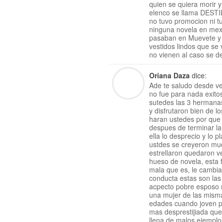
quien se quiera morir
elenco se llama DEST
no tuvo promocion ni t
ninguna novela en mexi
pasaban en Muevete y e
vestidos lindos que se
no vienen al caso se d
Oriana Daza
dice:
Ade te saludo desde v
no fue para nada exito
sutedes las 3 hermana
y disfrutaron bien de 
haran ustedes por que 
despues de terminar la
ella lo desprecio y lo 
ustdes se creyeron mu
estrellaron quedaron v
hueso de novela, esta 
mala que es, le cambiar
conducta estas son las
acpecto pobre esposo no
una mujer de las mismas
edades cuando joven pa
mas desprestijiada que
llena de malos ejemplos