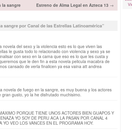
Vi
 la sangre
Estreno de Alma Legal en Azteca 13
→
a sangre por Canal de las Estrellas Latinoamérica
”
a novela del sexo y la violencia esto es lo que viven las
llas le gusta todo lo relacionado con violencia y sexo ya se
inalisar con sexo en la cama que eso es lo que les custa y
queremos que le den fin a esta novela pelicula macabra de
mos cansado de verla finalicen ya esa vaina att andrea
a novela de fuego en la sangre, es muy buena y los actores
e gran gusto, yo la he disfrutado muchisimo.
 MAXIMO PORQUE TIENE UNOS ACTORES BIEN GUAPOS Y
UENAZA YO SOY DE PERU ACA LA PASAN POR CANAL 4
A YO VEO LOS VANCES EN EL PROGRAMA HOY.