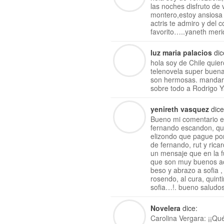
las noches disfruto de
montero,estoy ansiosa 
actris te admiro y del c
favorito…..yaneth mer
luz maria palacios
dic
hola soy de Chile quie
telenovela super buen
son hermosas. mandar 
sobre todo a Rodrigo 
yenireth vasquez
dice
Bueno mi comentario e
fernando escandon, que
elizondo que pague po
de fernando, rut y rica
un mensaje que en la f
que son muy buenos ac
beso y abrazo a sofia ,
rosendo, al cura, quint
sofia…!. bueno saludos
Novelera
dice:
Carolina Vergara: ¡¡Qu