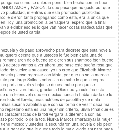
 y ponganse como se quieran poner bien hecha con un buen
ILANDO AMOR y PASION, lo que pasa que no gusto por que
uvo publicidad, mientras que esta promocion publicidad
co le dieron tanta propagando como esta, era la unica que
n Hoy, una promocion la berraquera, espero que la final
 van a exhibir eso es lo que van hacer cosas inadecuadas que
espide de usted carola.
enezuela y de paso aprovecho para decirete que esta novela
sa, quiero decirte que a ustedes le fue bien cada una de
s romanciaron delo bueno se dieron sus shampoo bien bueno
los 3 actores vamos a ver ahora uqe pase este sueño rosa que
todo rio vuelve a su cauce, yo no creo que Elizabeth Alvarez
 novela piense regresar con Mota, por que no se lo merece
planto por Jorge Salinas pobresita no sabe lo que le esprea
cho porl a novela y bajense de esa nube por que se
estidas y alvorotadas, gracias a Dios que ya culmina este
fue una telenovela que en mexico nunca la habian dado de lo
on todo el libreto, unas actrices de pacotilla y de mala
 niñas susana zabaleta que con su forma de vestir daba mal
 repsetarlo esta es una mujer sin criterio, Silvia Pinal que es
 caracteristicas de la toti vergara la diferencia son las
so por todo lo de la toti, Niurka Marcos (maracuya) la mujer
 tiene mexico y ustedes la secundaron una novela d elo peor
 a la gent elo que le queda todo lo malo vivido ahi para nada