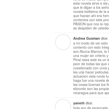
esta novela sirve e sl
que le digan a los señ
novela bellisima de la
que hacian ahi era her
contentos con este pro
PASION que nos la rep
se despiden de ustede
Andrea Gusman
dice:
a mi modo de ver esto
contento con esto inte
son.Niurca Marcos, la 
una mujer sin criterio 
Pinal osea este es un e
peor de todas las que 
cuestionado con unos p
les urje hacer pelicula
actuacion esta novla 
haga fue una novela de
las cosas buenas loa f
elizondo son las propia
nicaragua para que apr
yaneth
dice:
hola soy de venezuela,l