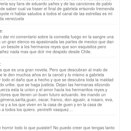
 verla soy fans de eduardo yañes y de las canciones de pablo
de saber cual va haser el final de gabriela erisondo tremenda
oyote ni hablar saludos a todos el canal de las estrellas es mi
ida venezuela
e:
ro dar mi comentario sobre la comedia fuego en la sangre una
a un gran elenco es apasionada las partes de mexico que dan
un besote a los hermanos reyes que son esquisitos pero
Yañez nada mas que dcir me despido desde Chile.
:
s que es una gran novela. Pero que descubran al malo de
 le den muchos años en la carcel y lo mismo a gabriela
r todo el daño que a hecho.y que se descubra toda la maldad
rdo uribe. que se haga justicia. Dejan las hermanas elizondo
uerza esta la union y el amor hacia los hermanitos reyes.y
tores que tienen un buen futuro actuando. les mando un
 gimena,sarita,guan, oscar, franco, don agusin, a rosaro, eva,
ina y a los que viven en la casa de guen y en la casa de
 a todos los quiero. yenireth vasquez…
é horror todo lo que pusiste!! No puedo creer que tengas tanto