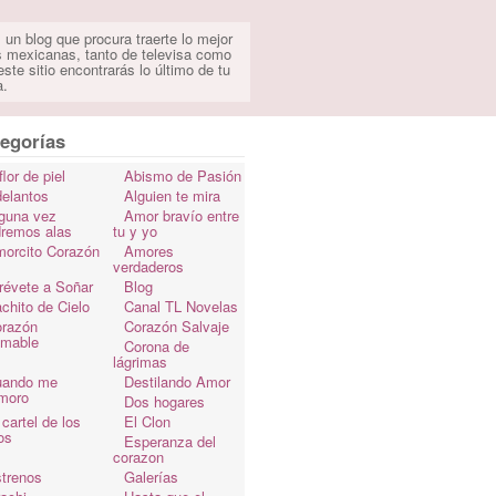
 un blog que procura traerte lo mejor
s mexicanas, tanto de televisa como
ste sitio encontrarás lo último de tu
a.
egorías
flor de piel
Abismo de Pasión
elantos
Alguien te mira
guna vez
Amor bravío entre
dremos alas
tu y yo
orcito Corazón
Amores
verdaderos
révete a Soñar
Blog
chito de Cielo
Canal TL Novelas
razón
Corazón Salvaje
omable
Corona de
lágrimas
uando me
Destilando Amor
moro
Dos hogares
 cartel de los
El Clon
os
Esperanza del
corazon
trenos
Galerías