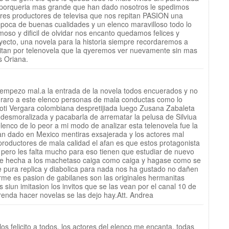
a porqueria mas grande que han dado nosotros le spedimos
ores productores de televisa que nos repitan PASION una
 epoca de buenas cualidades y un elenco maravilloso todo lo
moso y dificil de olvidar nos encanto quedamos felices y
yecto, una novela para la historia siempre recordaremos a
itan por telenovela que la qyeremos ver nuevamente sin mas
s Oriana.
 empezo mal.a la entrada de la novela todos encuerados y no
graro a este elenco personas de mala conductas como lo
toti Vergara colombiana despretijiada luego Zusana Zabaleta
y desmoralizada y pacabarla de arrematar la pelusa de Silviua
lenco de lo peor a mi modo de analizar esta telenovela fue la
an dado en Mexico mentiras exsajerada y los actores mal
roductores de mala calidad el afan es que estos protagonista
s pero les falta mucho para eso tienen que estudiar de nuevo
fue hecha a los machetaso caiga como caiga y hagase como se
 pura replica y diabolica para nada nos ha gustado no dañen
irme es pasion de gabilanes son las originales hermanitas
s siun imitasion los invitos que se las vean por el canal 10 de
enda hacer novelas se las dejo hay.Att. Andrea
os felicito a todos, los actores del elenco me encanta, todas