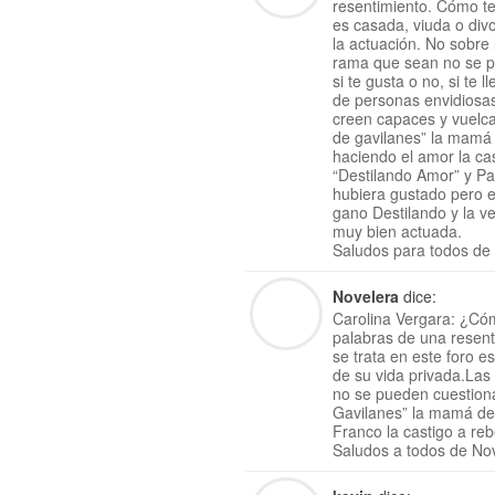
resentimiento. Cómo te 
es casada, viuda o div
la actuación. No sobre 
rama que sean no se pu
si te gusta o no, si te 
de personas envidiosas
creen capaces y vuelca
de gavilanes” la mamá 
haciendo el amor la c
“Destilando Amor” y Pa
hubiera gustado pero e
gano Destilando y la v
muy bien actuada.
Saludos para todos de
Novelera
dice:
Carolina Vergara: ¿Cóm
palabras de una resent
se trata en este foro e
de su vida privada.Las 
no se pueden cuestiona
Gavilanes” la mamá de 
Franco la castigo a re
Saludos a todos de No