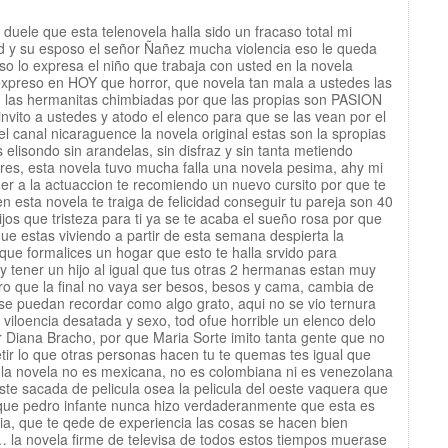
uele que esta telenovela halla sido un fracaso total mi
d y su esposo el señor Ñañez mucha violencia eso le queda
so lo expresa el niño que trabaja con usted en la novela
o expreso en HOY que horror, que novela tan mala a ustedes las
 las hermanitas chimbiadas por que las propias son PASION
vito a ustedes y atodo el elenco para que se las vean por el
l canal nicaraguence la novela original estas son la spropias
 elisondo sin arandelas, sin disfraz y sin tanta metiendo
res, esta novela tuvo mucha falla una novela pesima, ahy mi
er a la actuaccion te recomiendo un nuevo cursito por que te
n esta novela te traiga de felicidad conseguir tu pareja son 40
ijos que tristeza para ti ya se te acaba el sueño rosa por que
o que estas viviendo a partir de esta semana despierta la
que formalices un hogar que esto te halla srvido para
 tener un hijo al igual que tus otras 2 hermanas estan muy
ero que la final no vaya ser besos, besos y cama, cambia de
 se puedan recordar como algo grato, aqui no se vio ternura
 viloencia desatada y sexo, tod ofue horrible un elenco delo
r Diana Bracho, por que Maria Sorte imito tanta gente que no
tir lo que otras personas hacen tu te quemas tes igual que
la novela no es mexicana, no es colombiana ni es venezolana
ste sacada de pelicula osea la pelicula del oeste vaquera que
 que pedro infante nunca hizo verdaderanmente que esta es
a, que te qede de experiencia las cosas se hacen bien
 la novela firme de televisa de todos estos tiempos muerase