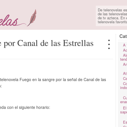
De telenovelas es
de las telenovela
de tv azteca. En e
telenovela favorit
Cat
 por Canal de las Estrellas
A 
Ad
Al
ten
Am
At
Ca
telenovela Fuego en la sangre por la señal de Canal de las
Co
s:
ind
C
ena
eda con el siguiente horario:
El
sap
Es