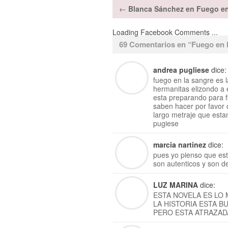
←
Blanca Sánchez en Fuego en
Loading Facebook Comments ...
69 Comentarios en “
Fuego en l
andrea pugliese
dice:
fuego en la sangre es l
hermanitas elizondo a e
esta preparando para f
saben hacer por favor 
largo metraje que esta
pugiese
marcia nartinez
dice:
pues yo pienso que est
son autenticos y son d
LUZ MARINA
dice:
ESTA NOVELA ES LO
LA HISTORIA ESTA B
PERO ESTA ATRAZAD