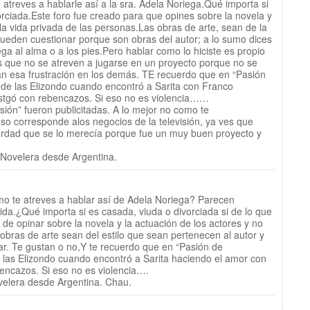
atreves a hablarle así a la sra. Adela Noriega.Qué importa si
orciada.Este foro fue creado para que opines sobre la novela y
la vida privada de las personas.Las obras de arte, sean de la
eden cuestionar porque son obras del autor; a lo sumo dices
llega al alma o a los pies.Pero hablar como lo hiciste es propio
 que no se atreven a jugarse en un proyecto porque no se
n esa frustración en los demás. TE recuerdo que en “Pasión
de las Elizondo cuando encontró a Sarita con Franco
astgó con rebencazos. Si eso no es violencia……
sión” fueron publicitadas. A lo mejor no como te
so corresponde alos negocios de la televisión, ya ves que
erdad que se lo merecía porque fue un muy buen proyecto y
 Novelera desde Argentina.
o te atreves a hablar así de Adela Noriega? Parecen
ida.¿Qué importa si es casada, viuda o divorciada si de lo que
s de opinar sobre la novela y la actuación de los actores y no
obras de arte sean del estilo que sean pertenecen al autor y
r. Te gustan o no,Y te recuerdo que en “Pasión de
las Elizondo cuando encontró a Sarita haciendo el amor con
bencazos. Si eso no es violencia….
velera desde Argentina. Chau.