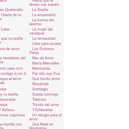
achi
Hasta que el
dinero nos separe
an Querendón
La Dueña
 Dueña de tu
La emperiatriz
r
La fuerza del
destino
 Loba
La mujer del
vendaval
 que no podía
La tempestad
r
Libre para amarte
ena de amor
Los Exitosos
Pérez
s herederos del
Mar de Amor
te
María Mercedes
ntir para vivir
Mexicanas
 contigo ni sin ti
Por ella soy Eva
rque el amor
Qué bonito amor
da
Rosalinda
ries
Sortilegio
y tu dueña
Sueña conmigo
lenovelas
Televisa
resa
Triunfo del amor
 Azteca
TVyNovelas
timos capítulos
Un refugio para el
amor
a familia con
Una Maid en
te
Manhattan