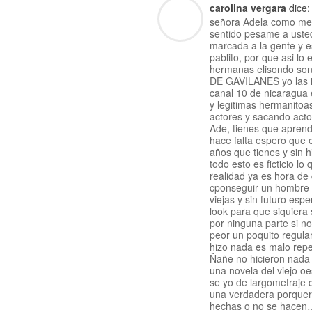
carolina vergara
dice:
señora Adela como me d
sentido pesame a uste
marcada a la gente y e
pablito, por que asi l
hermanas elisondo son
DE GAVILANES yo las in
canal 10 de nicaragua e
y legitimas hermanitoas
actores y sacando acto
Ade, tienes que aprend
hace falta espero que e
años que tienes y sin h
todo esto es ficticio l
realidad ya es hora de 
cponseguir un hombre y
viejas y sin futuro esp
look para que siquiera
por ninguna parte si no
peor un poquito regula
hizo nada es malo repe
Ñañe no hicieron nada 
una novela del viejo oe
se yo de largometraje
una verdadera porqueri
hechas o no se hacen…