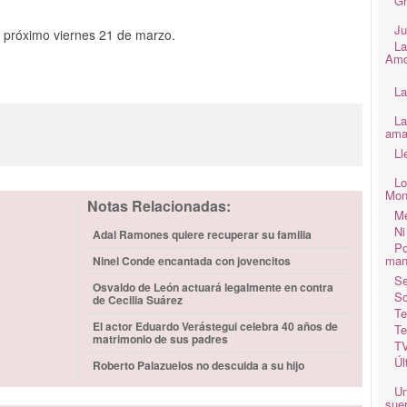
Gr
Ju
el próximo viernes 21 de marzo.
La
Amo
La
La
ama
Ll
Lo
Mon
Notas Relacionadas:
Me
Ni
Adal Ramones quiere recuperar su familia
Po
man
Ninel Conde encantada con jovencitos
Se
Osvaldo de León actuará legalmente en contra
So
de Cecilia Suárez
Te
El actor Eduardo Verástegui celebra 40 años de
Te
matrimonio de sus padres
TV
Úl
Roberto Palazuelos no descuida a su hijo
Un
suer