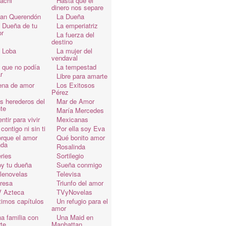
achi
Hasta que el
dinero nos separe
an Querendón
La Dueña
 Dueña de tu
La emperiatriz
r
La fuerza del
destino
 Loba
La mujer del
vendaval
 que no podía
La tempestad
r
Libre para amarte
ena de amor
Los Exitosos
Pérez
s herederos del
Mar de Amor
te
María Mercedes
ntir para vivir
Mexicanas
 contigo ni sin ti
Por ella soy Eva
rque el amor
Qué bonito amor
da
Rosalinda
ries
Sortilegio
y tu dueña
Sueña conmigo
lenovelas
Televisa
resa
Triunfo del amor
 Azteca
TVyNovelas
timos capítulos
Un refugio para el
amor
a familia con
Una Maid en
te
Manhattan