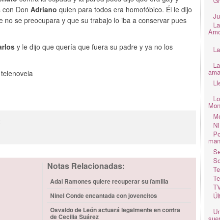
Gr
as con Don
Adriano
quien para todos era homofóbico. Él le dijo
Ju
e no se preocupara y que su trabajo lo iba a conservar pues
La
Amo
arlos
y le dijo que quería que fuera su padre y ya no los
La
La
ama
 telenovela
Ll
Lo
Mon
Me
2
Ni
Po
man
Se
So
Notas Relacionadas:
Te
Te
Adal Ramones quiere recuperar su familia
TV
Ninel Conde encantada con jovencitos
Úl
Osvaldo de León actuará legalmente en contra
Un
de Cecilia Suárez
suer