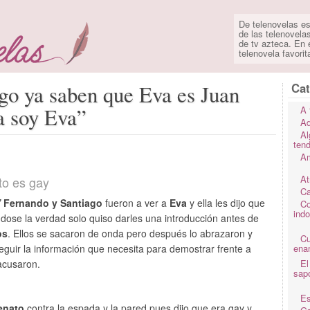
De telenovelas es
de las telenovela
de tv azteca. En e
telenovela favorit
Cat
go ya saben que Eva es Juan
a soy Eva”
A 
Ad
Al
ten
Am
At
to es gay
Ca
”
Fernando y Santiago
fueron a ver a
Eva
y ella les dijo que
Co
ind
ose la verdad solo quiso darles una introducción antes de
os
. Ellos se sacaron de onda pero después lo abrazaron y
C
guir la información que necesita para demostrar frente a
ena
acusaron.
El
sap
Es
enato
contra la espada y la pared pues dijo que era gay y