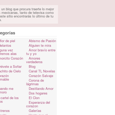
 un blog que procura traerte lo mejor
s mexicanas, tanto de televisa como
ste sitio encontrarás lo último de tu
a.
egorías
flor de piel
Abismo de Pasión
elantos
Alguien te mira
guna vez
Amor bravío entre
dremos alas
tu y yo
orcito Corazón
Amores
verdaderos
révete a Soñar
Blog
chito de Cielo
Canal TL Novelas
razón
Corazón Salvaje
omable
Corona de
lágrimas
uando me
Destilando Amor
moro
Dos hogares
 cartel de los
El Clon
os
Esperanza del
corazon
trenos
Galerías