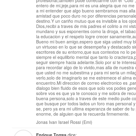
profesional,tambien pude conectarme con el “Colo”,
entero de mi,jeje,para mi es una alegria que no me 
a mi entender que algo bueno sembramos mas alla 
amistad que poco duro no por diferencias personale
destino.Y un cariño mutuo que es invisible a los oj
Dios,recibi a traves de mis padres el colirio a mi vi
mundano y sus esponentes como la droga, el tabaco 
la educacion y el respeto logre crecer sanamente,au
Bueno mi buen amigo,espero que siga usted muy bh
un virtuoso en lo que se desempeña y destacado si
escritores de su entorno,que sus contextos no lo 
siempre el equilibrio mental que tanto lo cracteriza
seguir siempre hacia adelante.Solo por si te intere
para recordar algo de lo vivido,mas alla de nuestra 
que usted no me subestima y para mi seria un mila
verlo,solo de imaginarlo se me estremece el alma en
encuentro.Mi direccion de correo electronico es ,pa
dialogo bien fluido de esos que solo vos podes gen
sobre vos es que ya te conosco y me sobra de rec
buena persona,solo a traves de este medio pude con
que busque por todos lados un foro mas personal y n
se, pero ya era mi ultima esperanza de saber de tu
enorme, de alguien que te recuerda firmemente.
Jonas Ivan Israel Rossi (Emi)
Enrique Torres
dice: