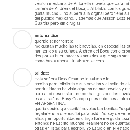
version mexicana de Antonella (novela que para mi
carrera de Andrea del Boca).. Al Diablo con los g
gusta mucho… no supera a la orginal pero tiene su 
del publico mexicano… ademas que Alisson Lozz es
Guardia pero sin cirugias
antonia
dice:
querido señor torres:
me gustan mucho las telenovelas, en especial las qu
han tenido a su cuñada Andrea del Boca como protago
dos por su buen hacer y animarlos a que sigan sie
como hasta ahora. Un abrazo sincero.
tel
dice:
Hola señora Rosy Ocampo le saludo y le
escribo para felicitarla x sus novelas y el exito de el
oportunidades he visto algunas de sus novelas y me
pero a mí desde siempre me han gustado las novela
es a la señora Rosy Ocampo pues entonces a otra es
EN ARGENTINA.
queria desirle q x escribir novelas tan bonitas Yó qu
regalarle una q le escribi para ustd , Yó soy de ven
años y en oportunidades q tngo libre me gusta Escr
entoncs he Escrito muchas Realment no se cuantas,
otras en listas para escribir, Yó Estudio en el estad