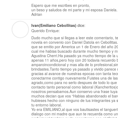
Espero que me escribes en pronto,
un beso y saludos de mi parte y mi esposa Daniela.
Adrian
Ivan(Emiliano Cebollitas)
dice:
Querido Enrique:
Dudo mucho que si llegas a leer este comentario, te
novela en convenio con Daniel Datola en Cebollita
que se emitio por America un 1 de Enero del año 20
cual me habias buscado durante mucho tiempo y mi
Agustina Cherri.Ha pasado ya mucho tiempo de la u
apenas 11 años,pero hoy con 20 todavia recuerdo bi
amparoincondicional y mas alla de lo profesional,si
brindastes.Tanto tiempo ya pasado y vivido parece 
gracias al avance de nuestras epocas con tanta tec
conectarme contigo nuevamente.Fuistes una de las 
agrado,como para no serlo despues de todo lo que h
contacto tanto personal como laboral (Kancheritos
nosotros pensabamos.Aun conservo una frase tuya
muchos decian que vos “Habias abandonado el barc
hubieses hecho con ninguno de tus integrantes ya 
tu entorno laboral.
Yo era EMILIANO,al que vos bautisastes el tangueri
dialogo con mi madre que aun te recuerda como u