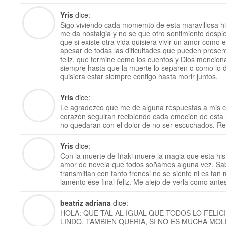
Yris
dice:
Sigo viviendo cada momemto de esta maravillosa his
me da nostalgia y no se que otro sentimiento despie
que si existe otra vida quisiera vivir un amor como 
apesar de todas las dificultades que pueden pres
feliz, que termine como los cuentos y Dios mencion
siempre hasta que la muerte lo separen o como lo 
quisiera estar siempre contigo hasta morir juntos.
Yris
dice:
Le agradezco que me de alguna respuestas a mis c
corazón seguiran recibiendo cada emoción de esta h
no quedaran con el dolor de no ser escuchados. Re
Yris
dice:
Con la muerte de Iñaki muere la magia que esta hi
amor de novela que todos soñamos alguna vez. Sab
transmitian con tanto frenesi no se siente ni es tan
lamento ese final feliz. Me alejo de verla como antes
beatriz adriana
dice:
HOLA: QUE TAL AL IGUAL QUE TODOS LO FELIC
LINDO. TAMBIEN QUERIA, SI NO ES MUCHA MO