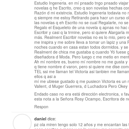
Estudio Ingeneria. en mí pnsado tngo pnsado viajar 
novelas q he Escrito, creo q son novelas hechas co
Razón d mi existncia. Estudio Ingeneria todavia no
q siempre me estoy Retirando para hacr un curso o
las novelas q eh Escrito no se cual Regalarle, no se 
Regalo el Esqueleto de una novela q apnas no ha
Escribir y casi q la trmine, pero si quiere Alargarla 
más. Realment Escribir novelas no es lo mio, pero e
me inspira y me sobre lleva a tomar un lapiz y una 
noches cuando en casa estan todos dormidos. y se s
Realment de chica me gustaba q cuando Yó fuese g
diseñadora d Moda. Pero luego c me metio en ment
Ah mí nombre es, bueno mí nombre no me gusta y m
q tiene nombre d varon, pero si quiere me dise co
TEL ssi me llaman tel Victoria asi tanbien me llaman
ellos q asi a
mí me ubiese gustado q me pusiecn Victoria es un
Valient, d Muger Guerrera, d Luchadora Pero Okey
Endado caso no era está dirección electronica, x fav
esta nota a la Señora Rosy Ocampo, Escritora de n
Respon
daniel
dice:
pz ola miren tengo solo 12 años y me encantan las