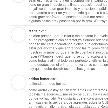
sean escritas a mano y en la compu me encanta co
tiene un gran impacto su ultima producción aqui las
en jalisco tiene un gran impacto y atracción al públ
ser maestro o escritor ya que desde que tenia 5 o 6
comu grax por favor me encantaria que me respondi
algunas cosas grax pasenselo por fa grax xD ^^bye
María
dice:
hola!en primer lugar felicitarle me encanta la nove
a una protagonista con caracter,yo siempre revindi
por eso me esta encantando,pienso que deberiamo
estar por encima y que sobre todo las mujeres deb
nosotras mismas porque a fin de cuentas si nosotr
hacer???tambien decir que no se como acabara la 
como todas y al final todo sea perfecto y feliz en la
no te quedas con el primer amor,ya se ve con quie
soy quien debo decidir eso.muchas gracias
adrian lerner
dice:
estimado enrique torres,
como andas? estoy adrian y de antes encontramos en
todavia me acordas… me escuche que tu ha viajas
donde yo naci ahi. Me gustaria que encontramos de 
a mi casa en Israel para que aprendes sobre la Cul
de novela en idioma Spaniola que habla sobre Rom