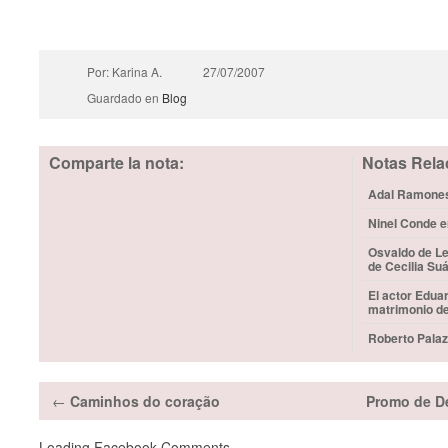
Por: Karina A.
27/07/2007
Guardado en
Blog
Comparte la nota:
Notas Rela
Adal Ramones 
Ninel Conde e
Osvaldo de Le
de Cecilia Su
El actor Edua
matrimonio d
Roberto Palaz
←
Caminhos do coração
Promo de D
Loading Facebook Comments ...