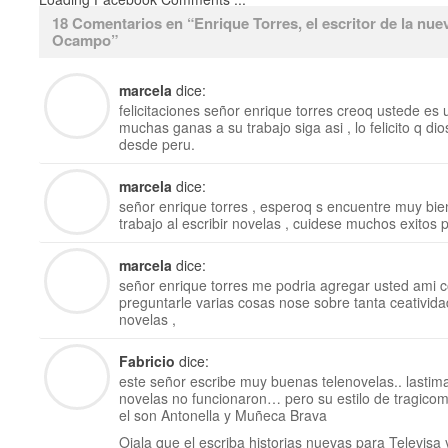
18 Comentarios en “
Enrique Torres, el escritor de la nu
Ocampo
”
marcela
dice:
felicitaciones señor enrique torres creoq ustede es 
muchas ganas a su trabajo siga asi , lo felicito q d
desde peru.
marcela
dice:
señor enrique torres , esperoq s encuentre muy bien 
trabajo al escribir novelas , cuidese muchos exitos 
marcela
dice:
señor enrique torres me podria agregar usted ami c
preguntarle varias cosas nose sobre tanta ceatividad
novelas ,
Fabricio
dice:
este señor escribe muy buenas telenovelas.. lastim
novelas no funcionaron… pero su estilo de tragicome
el son Antonella y Muñeca Brava
Ojala que el escriba historias nuevas para Televisa