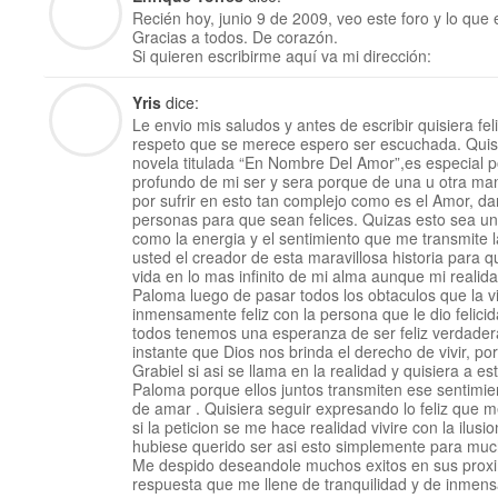
Recién hoy, junio 9 de 2009, veo este foro y lo que 
Gracias a todos. De corazón.
Si quieren escribirme aquí va mi dirección:
Yris
dice:
Le envio mis saludos y antes de escribir quisiera fel
respeto que se merece espero ser escuchada. Quis
novela titulada “En Nombre Del Amor”,es especial 
profundo de mi ser y sera porque de una u otra m
por sufrir en esto tan complejo como es el Amor, da
personas para que sean felices. Quizas esto sea un
como la energia y el sentimiento que me transmite l
usted el creador de esta maravillosa historia para 
vida en lo mas infinito de mi alma aunque mi realid
Paloma luego de pasar todos los obtaculos que la v
inmensamente feliz con la persona que le dio felici
todos tenemos una esperanza de ser feliz verdadera
instante que Dios nos brinda el derecho de vivir, po
Grabiel si asi se llama en la realidad y quisiera a
Paloma porque ellos juntos transmiten ese sentimie
de amar . Quisiera seguir expresando lo feliz que m
si la peticion se me hace realidad vivire con la ilusi
hubiese querido ser asi esto simplemente para mu
Me despido deseandole muchos exitos en sus prox
respuesta que me llene de tranquilidad y de inmensa