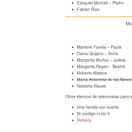
Ezequiel Montalt – Pedro
Fabián Ríos
Mar
Marlene Favela – Paula
Diana Quijano – Sofía
Margarita Muñoz – Julieta
Margarita Reyes – Beatriz
Roberto Mateos
María Antonieta de las Nieve
Natasha Klauss
Otros elencos de telenovelas para 
Una familia con suerte
Ni contigo ni sin ti
Rafaela