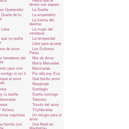
achi
Hasta que el
dinero nos separe
an Querendón
La Dueña
 Dueña de tu
La emperiatriz
r
La fuerza del
destino
 Loba
La mujer del
vendaval
 que no podía
La tempestad
r
Libre para amarte
ena de amor
Los Exitosos
Pérez
s herederos del
Mar de Amor
te
María Mercedes
ntir para vivir
Mexicanas
 contigo ni sin ti
Por ella soy Eva
rque el amor
Qué bonito amor
da
Rosalinda
ries
Sortilegio
y tu dueña
Sueña conmigo
lenovelas
Televisa
resa
Triunfo del amor
 Azteca
TVyNovelas
timos capítulos
Un refugio para el
amor
a familia con
Una Maid en
te
Manhattan