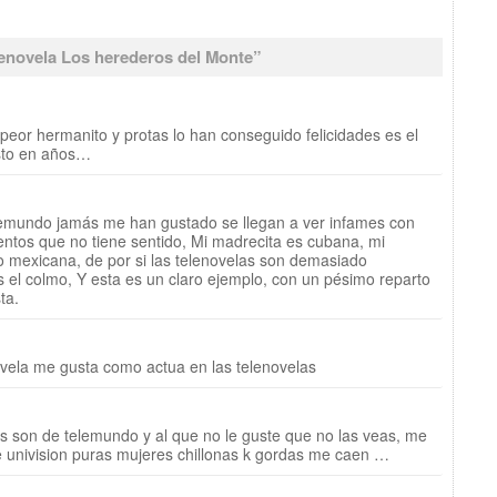
lenovela Los herederos del Monte
”
l peor hermanito y protas lo han conseguido felicidades es el
isto en años…
lemundo jamás me han gustado se llegan a ver infames con
ntos que no tiene sentido, Mi madrecita es cubana, mi
 mexicana, de por si las telenovelas son demasiado
s el colmo, Y esta es un claro ejemplo, con un pésimo reparto
ta.
vela me gusta como actua en las telenovelas
s son de telemundo y al que no le guste que no las veas, me
e univision puras mujeres chillonas k gordas me caen …