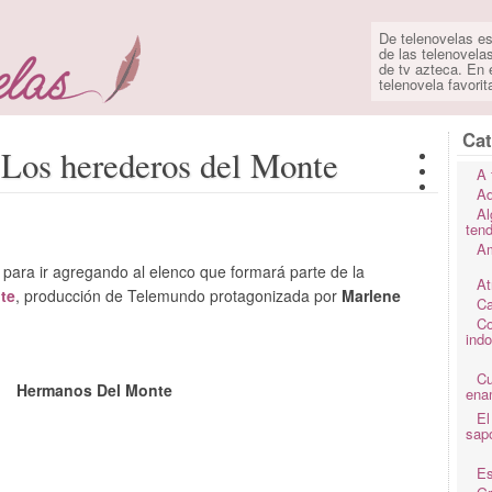
De telenovelas es
de las telenovela
de tv azteca. En e
telenovela favorit
Cat
 Los herederos del Monte
A 
Ad
Al
ten
Am
 para ir agregando al elenco que formará parte de la
At
te
, producción de Telemundo protagonizada por
Marlene
Ca
Co
ind
C
Hermanos Del Monte
ena
El
sap
Es