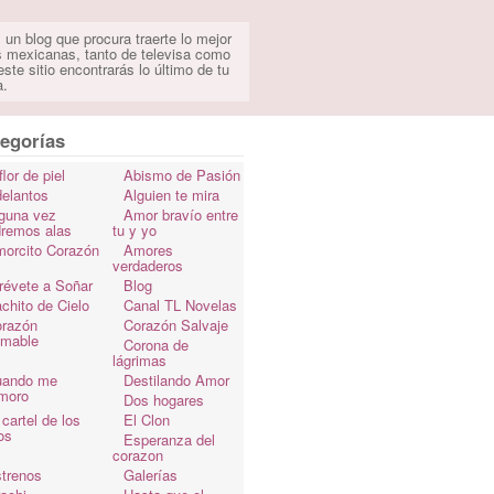
 un blog que procura traerte lo mejor
s mexicanas, tanto de televisa como
ste sitio encontrarás lo último de tu
a.
egorías
flor de piel
Abismo de Pasión
elantos
Alguien te mira
guna vez
Amor bravío entre
dremos alas
tu y yo
orcito Corazón
Amores
verdaderos
révete a Soñar
Blog
chito de Cielo
Canal TL Novelas
razón
Corazón Salvaje
omable
Corona de
lágrimas
uando me
Destilando Amor
moro
Dos hogares
 cartel de los
El Clon
os
Esperanza del
corazon
trenos
Galerías