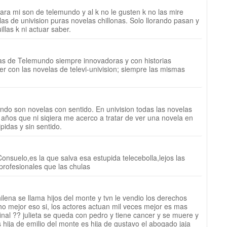
ara mi son de telemundo y al k no le gusten k no las mire
las de univision puras novelas chillonas. Solo llorando pasan y
illas k ni actuar saber.
as de Telemundo siempre innovadoras y con historias
er con las novelas de televi-univision; siempre las mismas
do son novelas con sentido. En univision todas las novelas
años que ni siqiera me acerco a tratar de ver una novela en
pidas y sin sentido.
onsuelo,es la que salva esa estupida telecebolla,lejos las
rofesionales que las chulas
chilena se llama hijos del monte y tvn le vendio los derechos
ho mejor eso si, los actores actuan mil veces mejor es mas
l final ?? julieta se queda con pedro y tiene cancer y se muere y
 hija de emilio del monte es hija de gustavo el abogado jaja