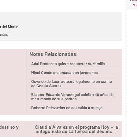
Vi
s del Monte
encos
Notas Relacionadas:
Adal Ramones quiere recuperar su familia
Ninel Conde encantada con jovencitos
Osvaldo de León actuará legalmente en contra
de Cecilia Suárez
El actor Eduardo Verástegui celebra 40 años de
matrimonio de sus padres
Roberto Palazuelos no descuida a su hijo
destino y
Claudia Álvarez en el programa Hoy – la
antagonista de La fuerza del destino
→