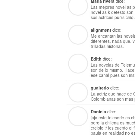
Maria rivera
dice:
Las mejores novel as p
novel as k detesto son 
sus actrices purrs chiqu
alignment
dice:
Me encantan las novel
diferentes, nada que. v
trilladas historias.
Edith
dice:
Las novelas de Telemun
son de lo mismo. Hace 
ese canal pues son insi
gualterio
dice:
La actriz que hace de C
Colombianas son mas p
Daniela
dice:
jaja este teleserie es 
pero la chilena es muc
creible :/ les cuento e
paula en realidad no es