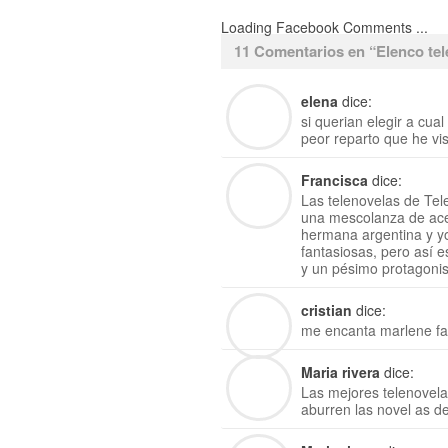
Loading Facebook Comments ...
11 Comentarios en “
Elenco te
elena
dice:
si querian elegir a cua
peor reparto que he v
Francisca
dice:
Las telenovelas de Te
una mescolanza de ace
hermana argentina y yo
fantasiosas, pero así e
y un pésimo protagonis
cristian
dice:
me encanta marlene fa
Maria rivera
dice:
Las mejores telenovela
aburren las novel as d