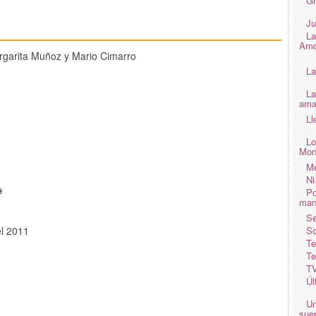
Gr
Ju
La
Amo
garita Muñoz y Mario Cimarro
La
La
ama
Ll
Lo
Mon
Me
Ni
s
Po
man
Se
el 2011
So
Te
Te
TV
Úl
Un
suer