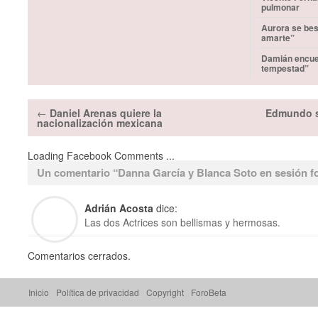
pulmonar
Aurora se bes
amarte”
Damián encuen
tempestad”
←
Daniel Arenas quiere la
Edmundo s
nacionalización mexicana
Loading Facebook Comments ...
Un comentario “
Danna García y Blanca Soto en sesión fo
Adrián Acosta
dice:
Las dos Actrices son bellismas y hermosas.
Comentarios cerrados.
Inicio
Política de privacidad
Copyright
ForoBeta