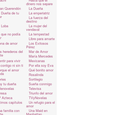
achi
Hasta que el
dinero nos separe
an Querendón
La Dueña
 Dueña de tu
La emperiatriz
r
La fuerza del
destino
 Loba
La mujer del
vendaval
 que no podía
La tempestad
r
Libre para amarte
ena de amor
Los Exitosos
Pérez
s herederos del
Mar de Amor
te
María Mercedes
ntir para vivir
Mexicanas
 contigo ni sin ti
Por ella soy Eva
rque el amor
Qué bonito amor
da
Rosalinda
ries
Sortilegio
y tu dueña
Sueña conmigo
lenovelas
Televisa
resa
Triunfo del amor
 Azteca
TVyNovelas
timos capítulos
Un refugio para el
amor
a familia con
Una Maid en
te
Manhattan