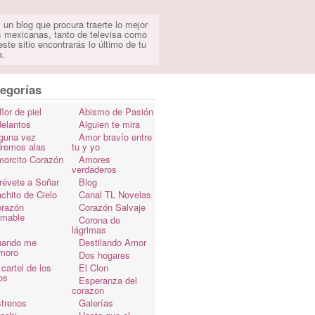
 un blog que procura traerte lo mejor
s mexicanas, tanto de televisa como
ste sitio encontrarás lo último de tu
a.
egorías
flor de piel
Abismo de Pasión
elantos
Alguien te mira
guna vez
Amor bravío entre
dremos alas
tu y yo
orcito Corazón
Amores
verdaderos
révete a Soñar
Blog
chito de Cielo
Canal TL Novelas
razón
Corazón Salvaje
omable
Corona de
lágrimas
uando me
Destilando Amor
moro
Dos hogares
 cartel de los
El Clon
os
Esperanza del
corazon
trenos
Galerías