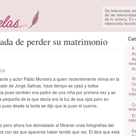
De telenovelas es
de las telenovela
de tv azteca. En e
telenovela favorit
Cat
ada de perder su matrimonio
A 
Ad
Al
ten
os
Am
At
tante y actor Pablo Montero a quien recientemente vimos en la
Ca
 lado de Jorge Salinas, hace tiempo se casó y todos
Co
a pues también era padre de una niña por primera vez y se
ind
 pequeña de la que decía era la luz de sus ojos pero en
C
 pues desde la boda se dijo que le puso el cuerno.
ena
El
sap
o pero ahora fue demasiado al filtrarse unas fotografías del
Es
s con las que aparenta haber tenido que ver. El dice que está