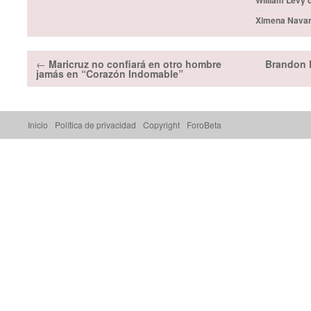
William Levy 
Ximena Navarr
←
Maricruz no confiará en otro hombre
Brandon P
jamás en “Corazón Indomable”
Inicio
Política de privacidad
Copyright
ForoBeta