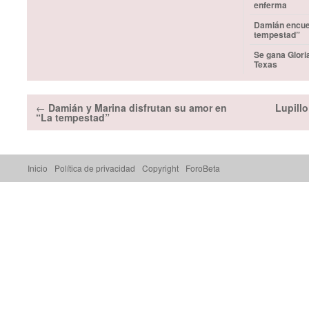
enferma
Damián encuen
tempestad”
Se gana Glori
Texas
←
Damián y Marina disfrutan su amor en
Lupillo
“La tempestad”
Inicio
Política de privacidad
Copyright
ForoBeta