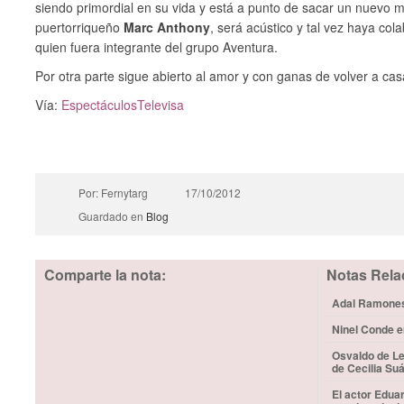
siendo primordial en su vida y está a punto de sacar un nuevo ma
puertorriqueño
Marc Anthony
, será acústico y tal vez haya co
quien fuera integrante del grupo Aventura.
Por otra parte sigue abierto al amor y con ganas de volver a cas
Vía:
EspectáculosTelevisa
Por: Fernytarg
17/10/2012
Guardado en
Blog
Comparte la nota:
Notas Rela
Adal Ramones 
Ninel Conde e
Osvaldo de Le
de Cecilia Su
El actor Edua