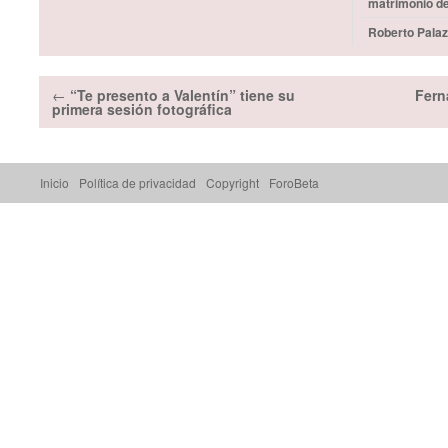
matrimonio d
Roberto Palaz
←
“Te presento a Valentín” tiene su
Fern
primera sesión fotográfica
Inicio
Política de privacidad
Copyright
ForoBeta