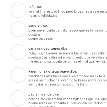
tefi
dice:
yo vi el final estuvo lindo pero lo peor es q vale 
no asi q felizidades
sandra
dice:
buen me encanta camaliones porque es lo maxsimo
gustara
bueno ba besos
carla reinoso torres
dice:
hola… camaleones su novela fue jenial… sebastian 
queda a tras y dise mi ermano serjio que velinda y
me encanto su novela pero mas el final que jevi los f
karen julisa ortega bravo
dice:
feliicidades alos kamaliones los amo fue un exito la
eres u na muchacha joven no te kases aorita por k a
los novios aruinan tu trabajo … te kiero
paola miranda
dice:
belinda me encantaba ver camaleones que mal que
bueno adios me encanto su telenovela me facino n