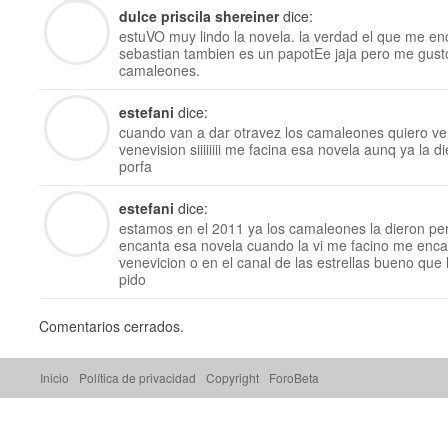
dulce priscila shereiner
dice:
estuVO muy lindo la novela. la verdad el que me en
sebastian tambien es un papotEe jaja pero me gu
camaleones.
estefani
dice:
cuando van a dar otravez los camaleones quiero ve
venevision siiiiiiii me facina esa novela aunq ya la d
porfa
estefani
dice:
estamos en el 2011 ya los camaleones la dieron per
encanta esa novela cuando la vi me facino me encan
venevicion o en el canal de las estrellas bueno que 
pido
Comentarios cerrados.
Inicio
Política de privacidad
Copyright
ForoBeta