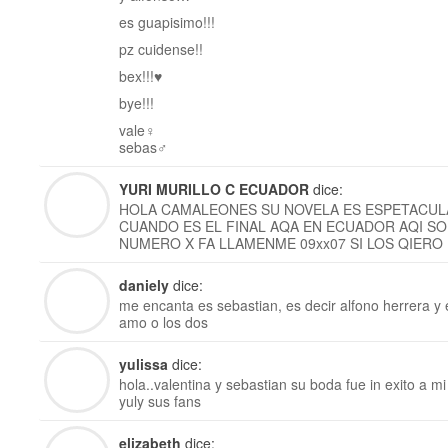
es guapisimo!!!
pz cuidense!!
bex!!!♥
bye!!!
vale♀
sebas♂
YURI MURILLO C ECUADOR
dice:
HOLA CAMALEONES SU NOVELA ES ESPETACUL
CUANDO ES EL FINAL AQA EN ECUADOR AQI SO
NUMERO X FA LLAMENME 09xx07 SI LOS QIERO
daniely
dice:
me encanta es sebastian, es decir alfono herrera y 
amo o los dos
yulissa
dice:
hola..valentina y sebastian su boda fue in exito a mi
yuly sus fans
elizabeth
dice: