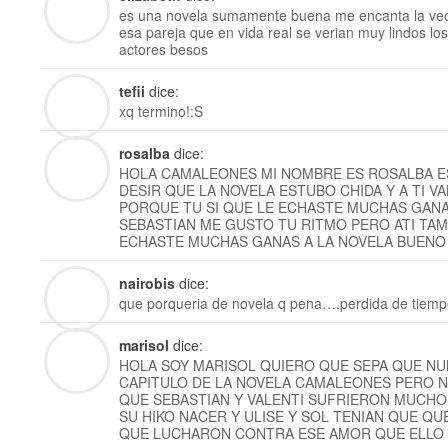
es una novela sumamente buena me encanta la veo 
esa pareja que en vida real se verian muy lindos lo
actores besos
tefii
dice:
xq termino!:S
rosalba
dice:
HOLA CAMALEONES MI NOMBRE ES ROSALBA E
DESIR QUE LA NOVELA ESTUBO CHIDA Y A TI V
PORQUE TU SI QUE LE ECHASTE MUCHAS GANAS
SEBASTIAN ME GUSTO TU RITMO PERO ATI TAM
ECHASTE MUCHAS GANAS A LA NOVELA BUENO 
nairobis
dice:
que porqueria de novela q pena….perdida de tiemp
marisol
dice:
HOLA SOY MARISOL QUIERO QUE SEPA QUE NU
CAPITULO DE LA NOVELA CAMALEONES PERO N
QUE SEBASTIAN Y VALENTI SUFRIERON MUCHO
SU HIKO NACER Y ULISE Y SOL TENIAN QUE QU
QUE LUCHARON CONTRA ESE AMOR QUE ELLO 