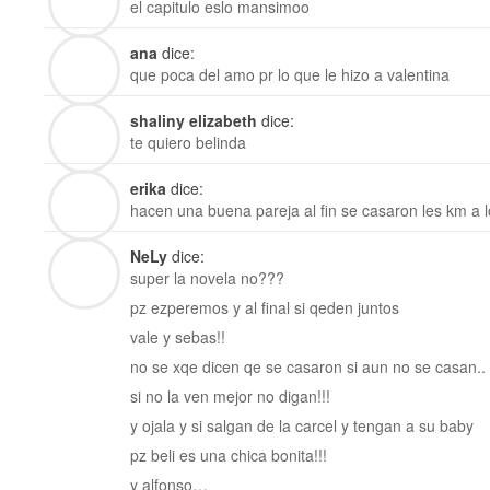
el capitulo eslo mansimoo
ana
dice:
que poca del amo pr lo que le hizo a valentina
shaliny elizabeth
dice:
te quiero belinda
erika
dice:
hacen una buena pareja al fin se casaron les km a 
NeLy
dice:
super la novela no???
pz ezperemos y al final si qeden juntos
vale y sebas!!
no se xqe dicen qe se casaron si aun no se casan..
si no la ven mejor no digan!!!
y ojala y si salgan de la carcel y tengan a su baby
pz beli es una chica bonita!!!
y alfonso…