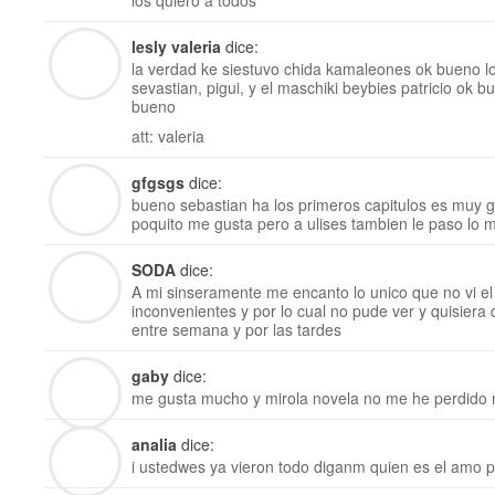
los quiero a todos
lesly valeria
dice:
la verdad ke siestuvo chida kamaleones ok bueno l
sevastian, pigui, y el maschiki beybies patricio ok
bueno
att: valeria
gfgsgs
dice:
bueno sebastian ha los primeros capitulos es muy 
poquito me gusta pero a ulises tambien le paso lo
SODA
dice:
A mi sinseramente me encanto lo unico que no vi el
inconvenientes y por lo cual no pude ver y quisiera q
entre semana y por las tardes
gaby
dice:
me gusta mucho y mirola novela no me he perdido n
analia
dice:
i ustedwes ya vieron todo diganm quien es el amo p