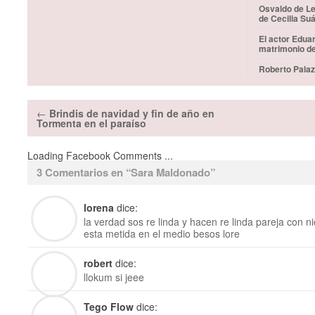
Osvaldo de Le
de Cecilia Su
El actor Edua
matrimonio d
Roberto Palaz
←
Brindis de navidad y fin de año en
Tormenta en el paraíso
Loading Facebook Comments ...
3 Comentarios en “
Sara Maldonado
”
lorena
dice:
la verdad sos re linda y hacen re linda pareja con n
esta metida en el medio besos lore
robert
dice:
llokum si jeee
Tego Flow
dice: