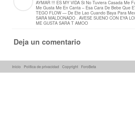
AYMAR !!! ES MY VIDA Si No Tuviera Casada Me Fu
Me Gusta Me En Canta – Esa Cara De Bebe Que 
TEGO FLOW — De Ete Lao Cuando Baya Para Mexic
SARA MALDONADO . AVESE SUENO CON EYA LO
ME GUSTA SARA T AMOO
Deja un comentario
Inicio
Política de privacidad
Copyright
ForoBeta