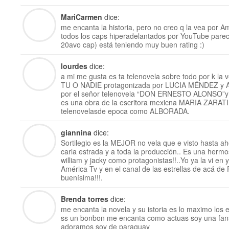
MariCarmen
dice:
me encanta la historia, pero no creo q la vea por A
todos los caps hiperadelantados por YouTube parec
20avo cap) está teniendo muy buen rating :)
lourdes
dice:
a mi me gusta es ta telenovela sobre todo por k la ve
TU O NADIE protagonizada por LUCIA MÉNDEZ y 
por el señor telenovela “DON ERNESTO ALONSO”y 
es una obra de la escritora mexicna MARIA ZARATIN
telenovelasde epoca como ALBORADA.
giannina
dice:
Sortilegio es la MEJOR no vela que e visto hasta ahor
carla estrada y a toda la producción.. Es una herm
william y jacky como protagonistas!!..Yo ya la vi en
América Tv y en el canal de las estrellas de acá de
buenísima!!!.
Brenda torres
dice:
me encanta la novela y su istoria es lo maximo los 
ss un bonbon me encanta como actuas soy una fans d
adoramos soy de paraguay