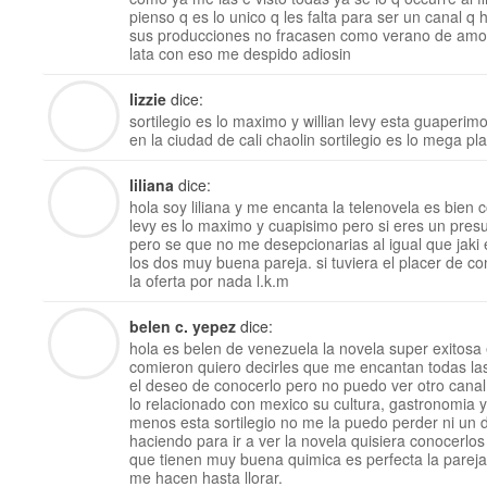
pienso q es lo unico q les falta para ser un canal 
sus producciones no fracasen como verano de amor
lata con eso me despido adiosin
lizzie
dice:
sortilegio es lo maximo y willian levy esta guaper
en la ciudad de cali chaolin sortilegio es lo mega pl
liliana
dice:
hola soy liliana y me encanta la telenovela es bien c
levy es lo maximo y cuapisimo pero si eres un presu
pero se que no me desepcionarias al igual que jaki 
los dos muy buena pareja. si tuviera el placer de c
la oferta por nada l.k.m
belen c. yepez
dice:
hola es belen de venezuela la novela super exitosa 
comieron quiero decirles que me encantan todas las
el deseo de conocerlo pero no puedo ver otro cana
lo relacionado con mexico su cultura, gastronomia y
menos esta sortilegio no me la puedo perder ni un d
haciendo para ir a ver la novela quisiera conocerlo
que tienen muy buena quimica es perfecta la pareja
me hacen hasta llorar.