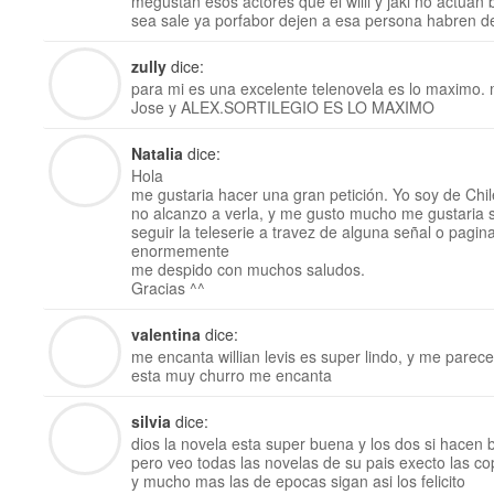
megustan esos actores que el willi y jaki no actuan 
sea sale ya porfabor dejen a esa persona habren d
zully
dice:
para mi es una excelente telenovela es lo maximo. 
Jose y ALEX.SORTILEGIO ES LO MAXIMO
Natalia
dice:
Hola
me gustaria hacer una gran petición. Yo soy de Chil
no alcanzo a verla, y me gusto mucho me gustaria
seguir la teleserie a travez de alguna señal o pagin
enormemente
me despido con muchos saludos.
Gracias ^^
valentina
dice:
me encanta willian levis es super lindo, y me pare
esta muy churro me encanta
silvia
dice:
dios la novela esta super buena y los dos si hacen
pero veo todas las novelas de su pais execto las cop
y mucho mas las de epocas sigan asi los felicito