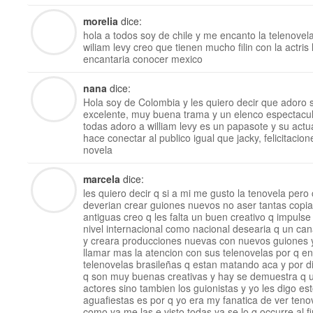
morelia
dice:
hola a todos soy de chile y me encanto la telenovela
wiliam levy creo que tienen mucho filin con la actri
encantaria conocer mexico
nana
dice:
Hola soy de Colombia y les quiero decir que adoro s
excelente, muy buena trama y un elenco espectacular
todas adoro a william levy es un papasote y su ac
hace conectar al publico igual que jacky, felicitacio
novela
marcela
dice:
les quiero decir q si a mi me gusto la tenovela pero 
deverian crear guiones nuevos no aser tantas copia
antiguas creo q les falta un buen creativo q impulse
nivel internacional como nacional desearia q un can
y creara producciones nuevas con nuevos guiones 
llamar mas la atencion con sus telenovelas por q e
telenovelas brasileñas q estan matando aca y por di
q son muy buenas creativas y hay se demuestra q un
actores sino tambien los guionistas y yo les digo e
aguafiestas es por q yo era my fanatica de ver ten
como ya me las e visto todas ya se lo q occurre al