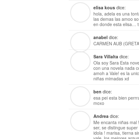
elisa kous
dice:
hola, adela es una tont
las demas las amoo son
en donde esta elisa… t
anabel
dice:
CARMEN AUB (GRETA
Sara Villalta
dice:
Ola soy Sara Esta nove
con una novela nada c
amoh a Vale! es la uni
niñas mimadas xd
ben
dice:
esa pei esta bien perrr
moxo
Andrea
dice:
Me encanta niñas mal !
ser, se distingue super
idola ! marisa, tierna si
vale, los mejores argum