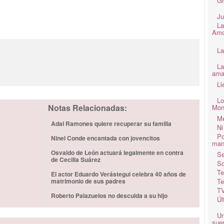
Gr
Ju
La
Amo
La
La
ama
Ll
Lo
Notas Relacionadas:
Mon
Me
Adal Ramones quiere recuperar su familia
Ni
Po
Ninel Conde encantada con jovencitos
man
Osvaldo de León actuará legalmente en contra
Se
de Cecilia Suárez
So
Te
El actor Eduardo Verástegui celebra 40 años de
matrimonio de sus padres
Te
TV
Roberto Palazuelos no descuida a su hijo
Úl
Un
suer