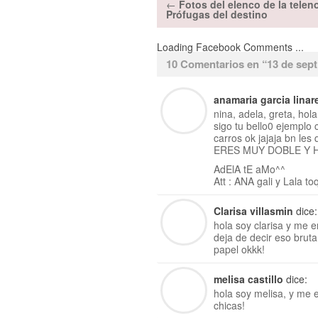
←
Fotos del elenco de la telen
Prófugas del destino
Loading Facebook Comments ...
10 Comentarios en “
13 de sept
anamaria garcia linar
nina, adela, greta, hol
sigo tu bello0 ejemplo
carros ok jajaja bn l
ERES MUY DOBLE Y 
AdElA tE aMo^^
Att : ANA gali y Lala to
Clarisa villasmin
dice:
hola soy clarisa y me 
deja de decir eso bruta
papel okkk!
melisa castillo
dice:
hola soy melisa, y me 
chicas!