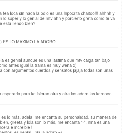
a fea loca sin nada la odio es una hipocrita chaitoo!!! ahhhh y
 lo super y lo genial de mtv ahh y porcierto greta como te va
e esta llendo bien?
) ES LO MAXIMO LA ADORO
la es genial aunque es una lastima que mtv caiga tan bajo
omo antes igual la trama es muy wena x)
ca con argumentos cuerdos y sensatos jajaja todas son unas
a esperaria para ke isieran otra y otra las adoro las keroooo
 es lo más, adela: me encanta su personalidad, su manera de
 bien, greeta y lola son lo más, me encanta *-*, nina es una
ncera e increible !
entos, es genial , pia la adoro =)