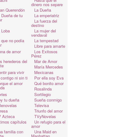
achi
Hasta que el
dinero nos separe
an Querendón
La Dueña
 Dueña de tu
La emperiatriz
r
La fuerza del
destino
 Loba
La mujer del
vendaval
 que no podía
La tempestad
r
Libre para amarte
ena de amor
Los Exitosos
Pérez
s herederos del
Mar de Amor
te
María Mercedes
ntir para vivir
Mexicanas
 contigo ni sin ti
Por ella soy Eva
rque el amor
Qué bonito amor
da
Rosalinda
ries
Sortilegio
y tu dueña
Sueña conmigo
lenovelas
Televisa
resa
Triunfo del amor
 Azteca
TVyNovelas
timos capítulos
Un refugio para el
amor
a familia con
Una Maid en
te
Manhattan