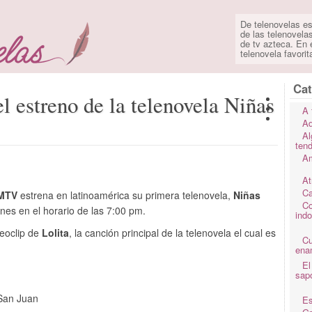
De telenovelas es
de las telenovela
de tv azteca. En e
telenovela favorit
Cat
l estreno de la telenovela Niñas
A 
Ad
Al
ten
Am
At
Ca
MTV
estrena en latinoamérica su primera telenovela,
Niñas
Co
rnes en el horario de las 7:00 pm.
ind
ideoclip de
Lolita
, la canción principal de la telenovela el cual es
C
ena
El
sap
 San Juan
Es