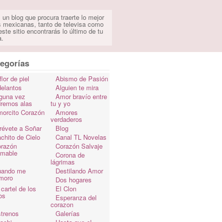
 un blog que procura traerte lo mejor
s mexicanas, tanto de televisa como
ste sitio encontrarás lo último de tu
a.
egorías
flor de piel
Abismo de Pasión
elantos
Alguien te mira
guna vez
Amor bravío entre
dremos alas
tu y yo
orcito Corazón
Amores
verdaderos
révete a Soñar
Blog
chito de Cielo
Canal TL Novelas
razón
Corazón Salvaje
omable
Corona de
lágrimas
uando me
Destilando Amor
moro
Dos hogares
 cartel de los
El Clon
os
Esperanza del
corazon
trenos
Galerías