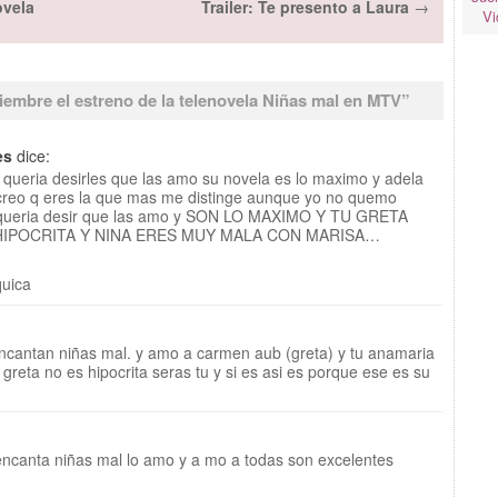
ovela
Trailer: Te presento a Laura
→
Vi
iembre el estreno de la telenovela Niñas mal en MTV
”
es
dice:
a queria desirles que las amo su novela es lo maximo y adela
 creo q eres la que mas me distinge aunque yo no quemo
es queria desir que las amo y SON LO MAXIMO Y TU GRETA
HIPOCRITA Y NINA ERES MUY MALA CON MARISA…
quica
encantan niñas mal. y amo a carmen aub (greta) y tu anamaria
 greta no es hipocrita seras tu y si es asi es porque ese es su
encanta niñas mal lo amo y a mo a todas son excelentes