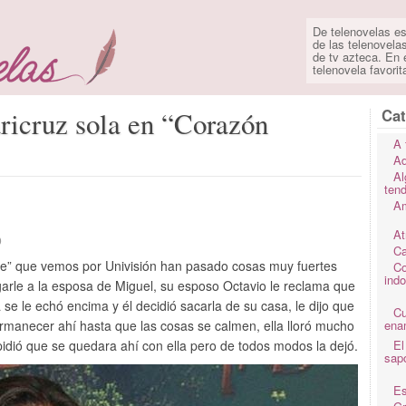
De telenovelas es
de las telenovela
de tv azteca. En e
telenovela favorit
Cat
ricruz sola en “Corazón
A 
Ad
Al
ten
Am
At
o
Ca
le” que vemos por Univisión han pasado cosas muy fuertes
Co
ind
rle a la esposa de Miguel, su esposo Octavio le reclama que
 se le echó encima y él decidió sacarla de su casa, le dijo que
C
ermanecer ahí hasta que las cosas se calmen, ella lloró mucho
ena
pidió que se quedara ahí con ella pero de todos modos la dejó.
El
sap
Es