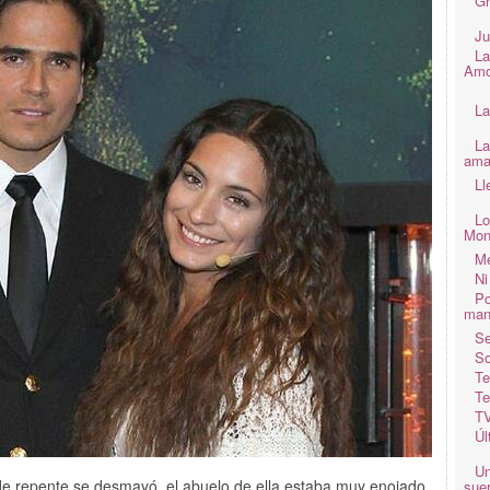
Gr
Ju
La
Amo
La
La
ama
Ll
Lo
Mon
Me
Ni
Po
man
Se
So
Te
Te
TV
Úl
Un
 de repente se desmayó, el abuelo de ella estaba muy enojado,
suer