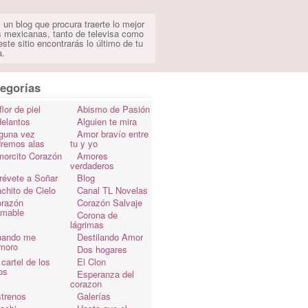
 un blog que procura traerte lo mejor
s mexicanas, tanto de televisa como
ste sitio encontrarás lo último de tu
a.
egorías
flor de piel
Abismo de Pasión
elantos
Alguien te mira
guna vez
Amor bravío entre
dremos alas
tu y yo
orcito Corazón
Amores
verdaderos
révete a Soñar
Blog
chito de Cielo
Canal TL Novelas
razón
Corazón Salvaje
omable
Corona de
lágrimas
uando me
Destilando Amor
moro
Dos hogares
 cartel de los
El Clon
os
Esperanza del
corazon
trenos
Galerías