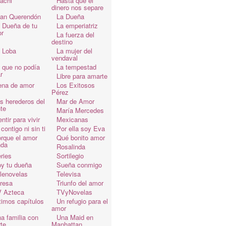
achi
Hasta que el
dinero nos separe
an Querendón
La Dueña
 Dueña de tu
La emperiatriz
r
La fuerza del
destino
 Loba
La mujer del
vendaval
 que no podía
La tempestad
r
Libre para amarte
ena de amor
Los Exitosos
Pérez
s herederos del
Mar de Amor
te
María Mercedes
ntir para vivir
Mexicanas
 contigo ni sin ti
Por ella soy Eva
rque el amor
Qué bonito amor
da
Rosalinda
ries
Sortilegio
y tu dueña
Sueña conmigo
lenovelas
Televisa
resa
Triunfo del amor
 Azteca
TVyNovelas
timos capítulos
Un refugio para el
amor
a familia con
Una Maid en
te
Manhattan