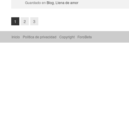
Guardado en
Blog
,
Llena de amor
1
2
3
Inicio
Política de privacidad
Copyright
ForoBeta