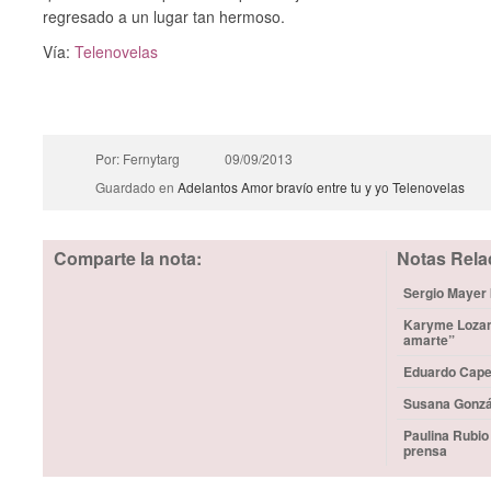
regresado a un lugar tan hermoso.
Vía:
Telenovelas
Por: Fernytarg
09/09/2013
Guardado en
Adelantos
Amor bravío entre tu y yo
Telenovelas
Comparte la nota:
Notas Rela
Sergio Mayer b
Karyme Lozano
amarte”
Eduardo Capet
Susana Gonzá
Paulina Rubio
prensa