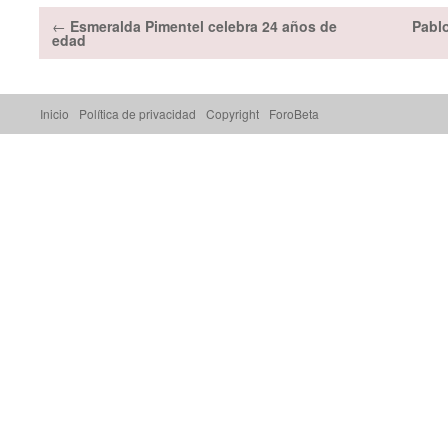
←
Esmeralda Pimentel celebra 24 años de
Pabl
edad
Inicio
Política de privacidad
Copyright
ForoBeta