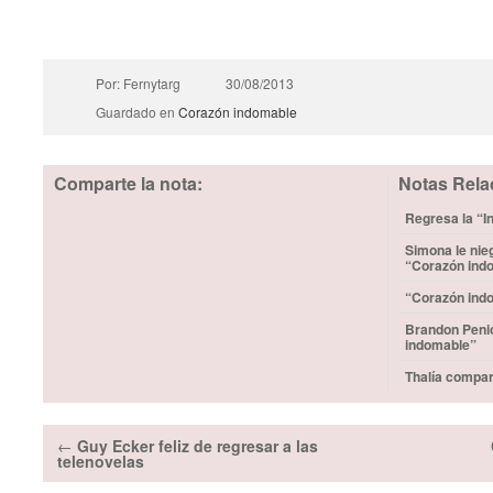
Por: Fernytarg
30/08/2013
Guardado en
Corazón indomable
Comparte la nota:
Notas Rela
Regresa la “I
Simona le nieg
“Corazón ind
“Corazón indo
Brandon Penic
indomable”
Thalía compar
←
Guy Ecker feliz de regresar a las
telenovelas