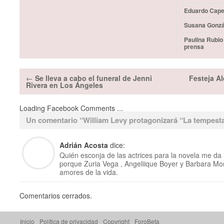
Eduardo Capet
Susana Gonzá
Paulina Rubio
prensa
←
Se lleva a cabo el funeral de Jenni
Festeja A
Rivera en Los Ángeles
Loading Facebook Comments ...
Un comentario “
William Levy protagonizará “La tempest
Adrián Acosta
dice:
Quién esconja de las actrices para la novela me da 
porque Zuria Vega , Angeliique Boyer y Barbara Mor
amores de la vida.
Comentarios cerrados.
Inicio
Política de privacidad
Copyright
ForoBeta