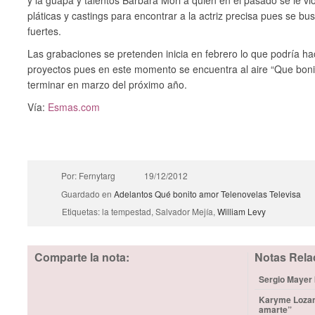
y la guapa y talentos Bárbara Mori a quien en el pasado se le vi
pláticas y castings para encontrar a la actriz precisa pues se bu
fuertes.
Las grabaciones se pretenden inicia en febrero lo que podría 
proyectos pues en este momento se encuentra al aire “Que bon
terminar en marzo del próximo año.
Vía:
Esmas.com
Por: Fernytarg
19/12/2012
Guardado en
Adelantos
Qué bonito amor
Telenovelas
Televisa
Etiquetas: la tempestad, Salvador Mejía,
William Levy
Comparte la nota:
Notas Rela
Sergio Mayer b
Karyme Lozano
amarte”