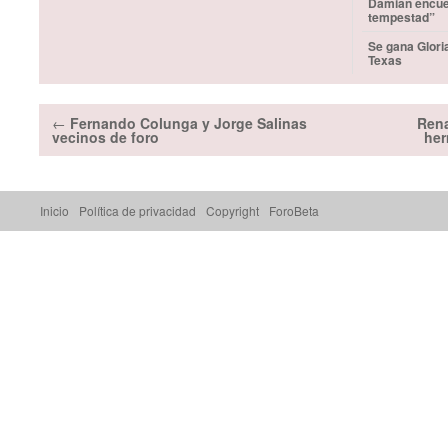
Damián encuen
tempestad”
Se gana Glori
Texas
←
Fernando Colunga y Jorge Salinas
Rena
vecinos de foro
her
Inicio
Política de privacidad
Copyright
ForoBeta