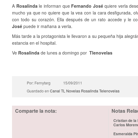
A
Rosalinda
le informan que
Fernando José
quiere verla des
mucho ya que no quiere que la vea con la cara desfigurada, o
con todo su corazón. Ella después de un rato accede y le 
José
puede ir mañana a verla.
Más tarde a la protagonista le llevaron a su pequeña hija aleg
estancia en el hospital.
Ve
Rosalinda
de lunes a domingo por
Tlenovelas
Por: Fernytarg
15/09/2011
Guardado en
Canal TL Novelas
Rosalinda
Telenovelas
Comparte la nota:
Notas Rela
Cristian de la
Carlos Moren
Esmeralda Pim