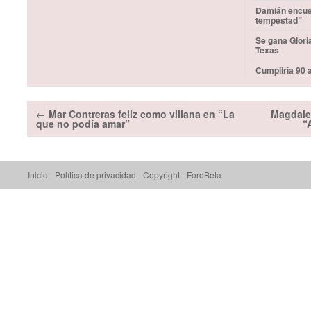
Damián encuen
tempestad”
Se gana Glori
Texas
Cumpliría 90 
←
Mar Contreras feliz como villana en “La
Magdale
que no podía amar”
“
Inicio
Política de privacidad
Copyright
ForoBeta