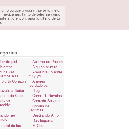
 un blog que procura traerte lo mejor
s mexicanas, tanto de televisa como
ste sitio encontrarás lo último de tu
a.
egorías
flor de piel
Abismo de Pasión
elantos
Alguien te mira
guna vez
Amor bravío entre
dremos alas
tu y yo
orcito Corazón
Amores
verdaderos
révete a Soñar
Blog
chito de Cielo
Canal TL Novelas
razón
Corazón Salvaje
omable
Corona de
lágrimas
uando me
Destilando Amor
moro
Dos hogares
 cartel de los
El Clon