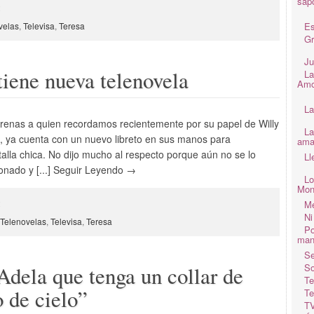
sap
2
velas
,
Televisa
,
Teresa
Es
Gr
Ju
tiene nueva telenovela
La
Amo
La
Arenas a quien recordamos recientemente por su papel de Willy
La
”, ya cuenta con un nuevo libreto en sus manos para
ama
talla chica. No dijo mucho al respecto porque aún no se lo
Ll
onado y [...] Seguir Leyendo →
Lo
Mon
2
Me
Ni
Telenovelas
,
Televisa
,
Teresa
Po
man
Se
So
Adela que tenga un collar de
Te
 de cielo”
Te
TV