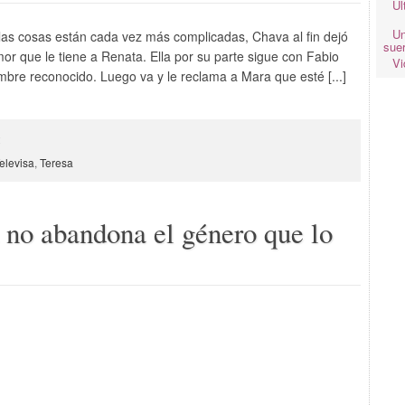
Úl
Un
 las cosas están cada vez más complicadas, Chava al fin dejó
suer
mor que le tiene a Renata. Ella por su parte sigue con Fabio
Vi
mbre reconocido. Luego va y le reclama a Mara que esté [...]
2
elevisa
,
Teresa
no abandona el género que lo