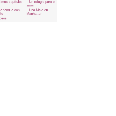
timos capítulos
Un refugio para el
amor
a familia con
Una Maid en
te
Manhattan
deos