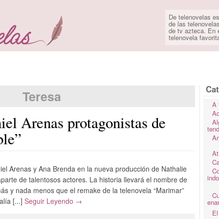
De telenovelas es
de las telenovela
de tv azteca. En e
telenovela favorit
Cat
Teresa
A 
Ad
el Arenas protagonistas de
Al
ten
ble”
Am
At
Ca
iel Arenas y Ana Brenda en la nueva producción de Nathalie
Co
ind
parte de talentosos actores. La historia llevará el nombre de
ás y nada menos que el remake de la telenovela “Marimar”
C
ía [...]
Seguir Leyendo →
ena
El