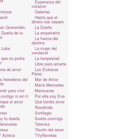
os
Esperanza del
corazon
trenos
Galerías
achi
Hasta que el
dinero nos separe
an Querendón
La Dueña
 Dueña de tu
La emperiatriz
r
La fuerza del
destino
 Loba
La mujer del
vendaval
 que no podía
La tempestad
r
Libre para amarte
ena de amor
Los Exitosos
Pérez
s herederos del
Mar de Amor
te
María Mercedes
ntir para vivir
Mexicanas
 contigo ni sin ti
Por ella soy Eva
rque el amor
Qué bonito amor
da
Rosalinda
ries
Sortilegio
y tu dueña
Sueña conmigo
lenovelas
Televisa
resa
Triunfo del amor
 Azteca
TVyNovelas