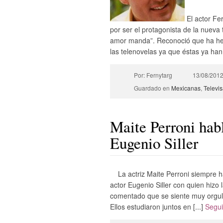
El actor Fe
por ser el protagonista de la nueva
amor manda”. Reconoció que ha hec
las telenovelas ya que éstas ya han
Por: Fernytarg
13/08/201
Guardado en
Mexicanas
,
Televi
Maite Perroni hab
Eugenio Siller
La actriz Maite Perroni siempre 
actor Eugenio Siller con quien hizo
comentado que se siente muy orgullo
Ellos estudiaron juntos en [...]
Segu