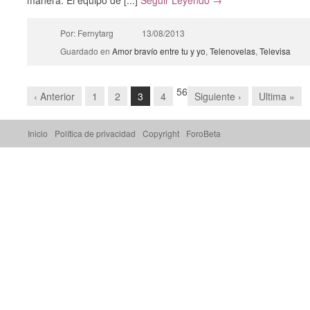
manera. El equipo de [...]
Seguir Leyendo →
Por: Fernytarg
13/08/2013
Guardado en
Amor bravío entre tu y yo
,
Telenovelas
,
Televisa
5
6
‹ Anterior
1
2
3
4
Siguiente ›
Ultima »
Inicio
Política de privacidad
Copyright
ForoBeta