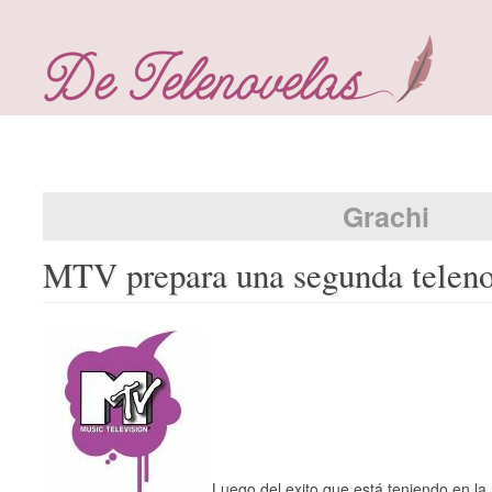
Grachi
MTV prepara una segunda teleno
Luego del exito que está teniendo en la r