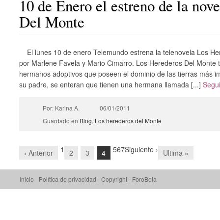
10 de Enero el estreno de la nov
Del Monte
El lunes 10 de enero Telemundo estrena la telenovela Los H
por Marlene Favela y Mario Cimarro. Los Herederos Del Monte tr
hermanos adoptivos que poseen el dominio de las tierras más imp
su padre, se enteran que tienen una hermana llamada [...]
Segu
Por: Karina A.
06/01/2011
Guardado en
Blog
,
Los herederos del Monte
1
5
6
7
Siguiente ›
‹ Anterior
2
3
4
Ultima »
Inicio
Política de privacidad
Copyright
ForoBeta