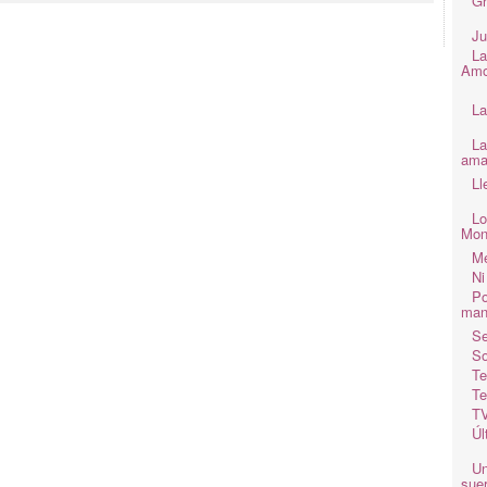
Gr
Ju
La
Amo
La
La
ama
Ll
Lo
Mon
Me
Ni
Po
man
Se
So
Te
Te
TV
Úl
Un
suer