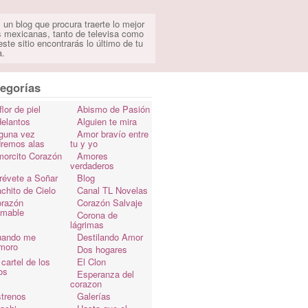
 un blog que procura traerte lo mejor
s mexicanas, tanto de televisa como
ste sitio encontrarás lo último de tu
a.
egorías
flor de piel
Abismo de Pasión
elantos
Alguien te mira
guna vez
Amor bravío entre
dremos alas
tu y yo
orcito Corazón
Amores
verdaderos
révete a Soñar
Blog
chito de Cielo
Canal TL Novelas
razón
Corazón Salvaje
omable
Corona de
lágrimas
uando me
Destilando Amor
moro
Dos hogares
 cartel de los
El Clon
os
Esperanza del
corazon
trenos
Galerías