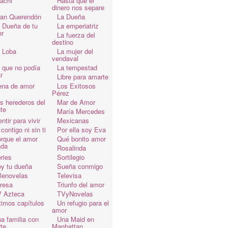
achi
Hasta que el
dinero nos separe
an Querendón
La Dueña
 Dueña de tu
La emperiatriz
r
La fuerza del
destino
 Loba
La mujer del
vendaval
 que no podía
La tempestad
r
Libre para amarte
ena de amor
Los Exitosos
Pérez
s herederos del
Mar de Amor
te
María Mercedes
ntir para vivir
Mexicanas
 contigo ni sin ti
Por ella soy Eva
rque el amor
Qué bonito amor
da
Rosalinda
ries
Sortilegio
y tu dueña
Sueña conmigo
lenovelas
Televisa
resa
Triunfo del amor
 Azteca
TVyNovelas
timos capítulos
Un refugio para el
amor
a familia con
Una Maid en
te
Manhattan