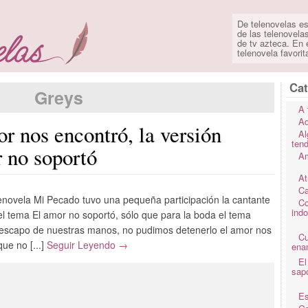
De telenovelas es
de las telenovela
de tv azteca. En e
telenovela favorit
Cat
Greys
A 
Ad
r nos encontró, la versión
Al
ten
r no soportó
Am
At
Ca
elenovela Mi Pecado tuvo una pequeña participación la cantante
Co
ind
el tema El amor no soportó, sólo que para la boda el tema
escapo de nuestras manos, no pudimos detenerlo el amor nos
C
ue no [...]
Seguir Leyendo →
ena
El
sap
Es