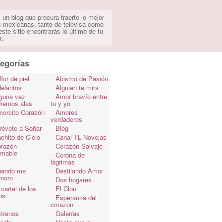
 un blog que procura traerte lo mejor
s mexicanas, tanto de televisa como
ste sitio encontrarás lo último de tu
a.
egorías
flor de piel
Abismo de Pasión
elantos
Alguien te mira
guna vez
Amor bravío entre
dremos alas
tu y yo
orcito Corazón
Amores
verdaderos
révete a Soñar
Blog
chito de Cielo
Canal TL Novelas
razón
Corazón Salvaje
omable
Corona de
lágrimas
uando me
Destilando Amor
moro
Dos hogares
 cartel de los
El Clon
os
Esperanza del
corazon
trenos
Galerías