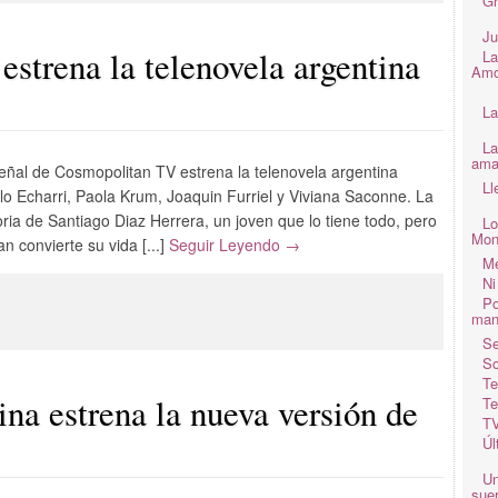
Gr
Ju
strena la telenovela argentina
La
Amo
La
La
ama
 señal de Cosmopolitan TV estrena la telenovela argentina
Ll
lo Echarri, Paola Krum, Joaquin Furriel y Viviana Saconne. La
oria de Santiago Diaz Herrera, un joven que lo tiene todo, pero
Lo
Mon
n convierte su vida [...]
Seguir Leyendo →
Me
Ni
Po
man
Se
So
Te
na estrena la nueva versión de
Te
TV
Úl
Un
suer