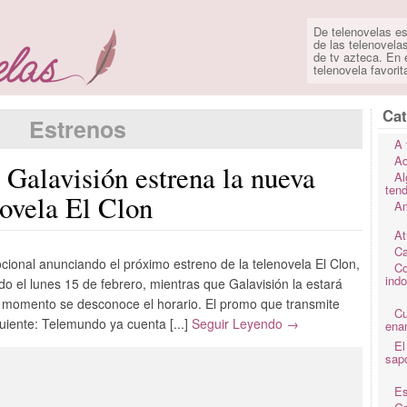
De telenovelas es
de las telenovela
de tv azteca. En e
telenovela favorit
Cat
Estrenos
A 
Ad
 Galavisión estrena la nueva
Al
ten
novela El Clon
Am
At
Ca
cional anunciando el próximo estreno de la telenovela El Clon,
Co
ind
o el lunes 15 de febrero, mientras que Galavisión la estará
e momento se desconoce el horario. El promo que transmite
C
guiente: Telemundo ya cuenta [...]
Seguir Leyendo →
ena
El
sap
Es