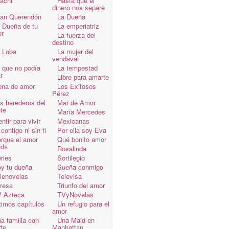
achi
Hasta que el
dinero nos separe
an Querendón
La Dueña
 Dueña de tu
La emperiatriz
r
La fuerza del
destino
 Loba
La mujer del
vendaval
 que no podía
La tempestad
r
Libre para amarte
ena de amor
Los Exitosos
Pérez
s herederos del
Mar de Amor
te
María Mercedes
ntir para vivir
Mexicanas
 contigo ni sin ti
Por ella soy Eva
rque el amor
Qué bonito amor
da
Rosalinda
ries
Sortilegio
y tu dueña
Sueña conmigo
lenovelas
Televisa
resa
Triunfo del amor
 Azteca
TVyNovelas
timos capítulos
Un refugio para el
amor
a familia con
Una Maid en
te
Manhattan