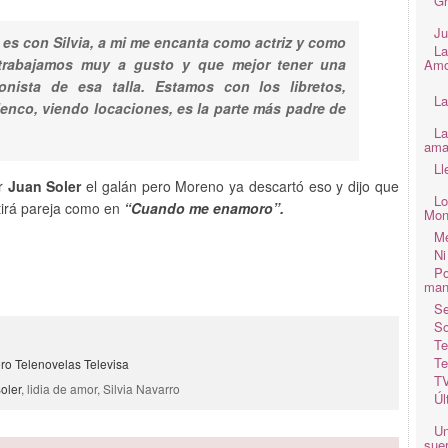
Gr
Ju
ue es con Silvia, a mi me encanta como actriz y como
La
trabajamos muy a gusto y que mejor tener una
Amo
nista de esa talla. Estamos con los libretos,
La
nco, viendo locaciones, es la parte más padre de
La
ama
Ll
er
Juan Soler
el galán pero Moreno ya descartó eso y dijo que
Lo
tirá pareja como en
“Cuando me enamoro”.
Mon
Me
Ni
Po
man
Se
So
1
Te
Te
ro
Telenovelas
Televisa
TV
oler
, lidia de amor, Silvia Navarro
Úl
Un
suer