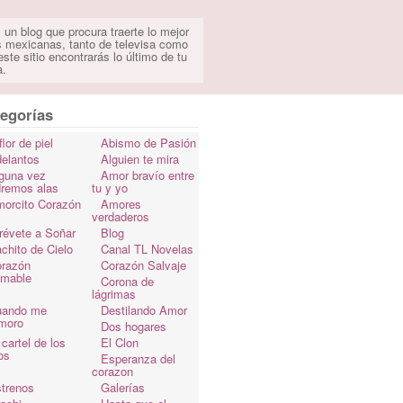
 un blog que procura traerte lo mejor
s mexicanas, tanto de televisa como
ste sitio encontrarás lo último de tu
a.
egorías
flor de piel
Abismo de Pasión
elantos
Alguien te mira
guna vez
Amor bravío entre
dremos alas
tu y yo
orcito Corazón
Amores
verdaderos
révete a Soñar
Blog
chito de Cielo
Canal TL Novelas
razón
Corazón Salvaje
omable
Corona de
lágrimas
uando me
Destilando Amor
moro
Dos hogares
 cartel de los
El Clon
os
Esperanza del
corazon
trenos
Galerías