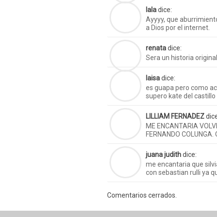
lala
dice:
Ayyyy, que aburrimiento
a Dios por el internet.
renata
dice:
Sera un historia original
laisa
dice:
es guapa pero como ac
supero kate del castillo
LILLIAM FERNADEZ
dic
ME ENCANTARIA VOLV
FERNANDO COLUNGA. 
juana judith
dice:
me encantaria que silv
con sebastian rulli ya 
Comentarios cerrados.