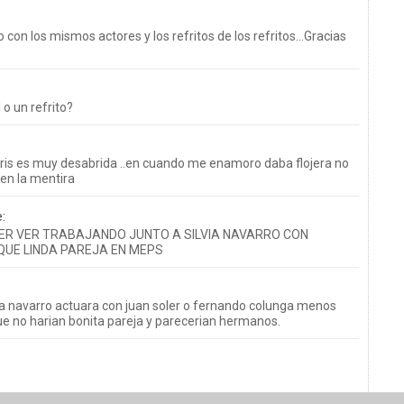
 con los mismos actores y los refritos de los refritos…Gracias
 o un refrito?
ris es muy desabrida ..en cuando me enamoro daba flojera no
 en la mentira
e:
ER VER TRABAJANDO JUNTO A SILVIA NAVARRO CON
QUE LINDA PAREJA EN MEPS
ia navarro actuara con juan soler o fernando colunga menos
que no harian bonita pareja y parecerian hermanos.