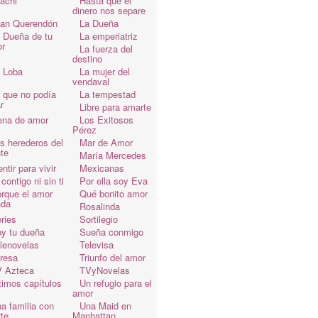
achi
Hasta que el
dinero nos separe
an Querendón
La Dueña
 Dueña de tu
La emperiatriz
r
La fuerza del
destino
 Loba
La mujer del
vendaval
 que no podía
La tempestad
r
Libre para amarte
ena de amor
Los Exitosos
Pérez
s herederos del
Mar de Amor
te
María Mercedes
ntir para vivir
Mexicanas
 contigo ni sin ti
Por ella soy Eva
rque el amor
Qué bonito amor
da
Rosalinda
ries
Sortilegio
y tu dueña
Sueña conmigo
lenovelas
Televisa
resa
Triunfo del amor
 Azteca
TVyNovelas
timos capítulos
Un refugio para el
amor
a familia con
Una Maid en
te
Manhattan