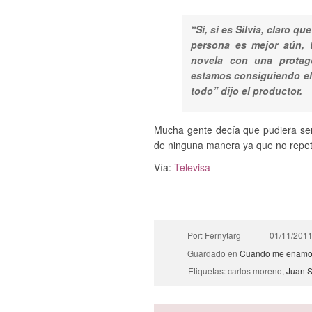
“Sí, sí es Silvia, claro q
persona es mejor aún, 
novela con una protago
estamos consiguiendo ele
todo” dijo el productor.
Mucha gente decía que pudiera s
de ninguna manera ya que no repe
Vía:
Televisa
Por: Fernytarg
01/11/201
Guardado en
Cuando me enamo
Etiquetas: carlos moreno,
Juan S