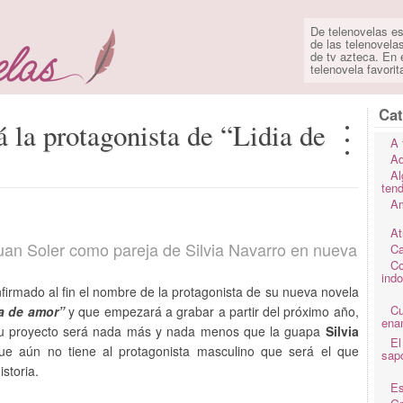
De telenovelas es
de las telenovela
de tv azteca. En e
telenovela favorit
Cat
á la protagonista de “Lidia de
A 
Ad
Al
ten
Am
At
uan Soler como pareja de Silvia Navarro en nueva
Ca
Co
ind
firmado al fin el nombre de la protagonista de su nueva novela
C
a de amor”
y que empezará a grabar a partir del próximo año,
ena
á su proyecto será nada más y nada menos que la guapa
Silvia
El
e aún no tiene al protagonista masculino que será el que
sap
storia.
Es