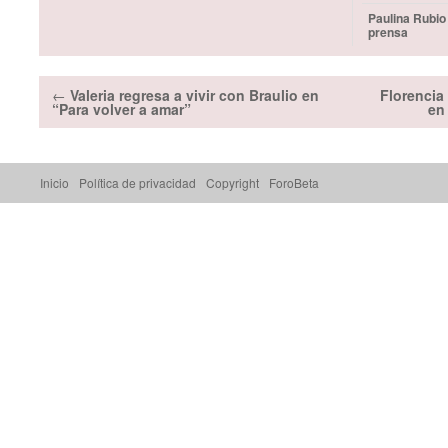
Paulina Rubio
prensa
←
Valeria regresa a vivir con Braulio en
Florencia
“Para volver a amar”
en
Inicio
Política de privacidad
Copyright
ForoBeta