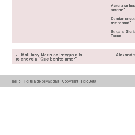
Aurora se bes
amarte”
Damián encuen
tempestad”
Se gana Glori
Texas
←
Malillany Marín se integra a la
Alexande
telenovela “Que bonito amor”
Inicio
Política de privacidad
Copyright
ForoBeta