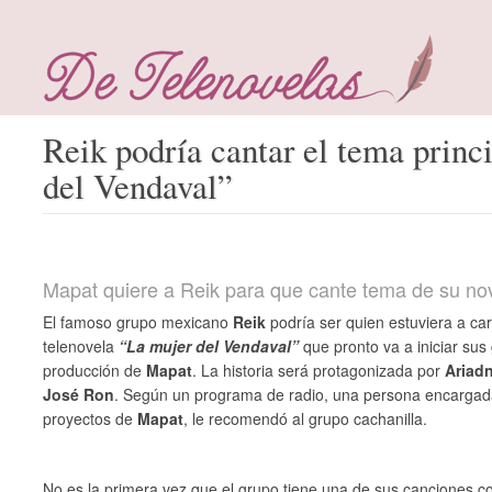
Reik podría cantar el tema princ
del Vendaval”
Mapat quiere a Reik para que cante tema de su no
El famoso grupo mexicano
Reik
podría ser quien estuviera a car
telenovela
“La mujer del Vendaval”
que pronto va a iniciar sus
producción de
Mapat
. La historia será protagonizada por
Ariad
José Ron
. Según un programa de radio, una persona encargada
proyectos de
Mapat
, le recomendó al grupo cachanilla.
No es la primera vez que el grupo tiene una de sus canciones c