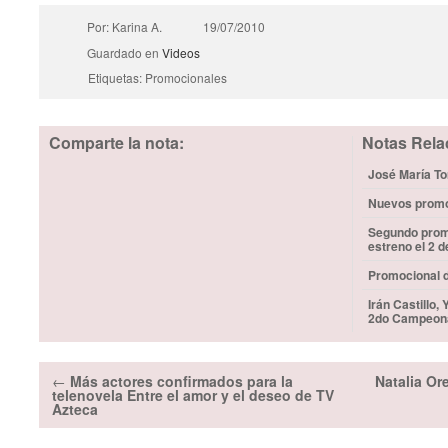
Por: Karina A.
19/07/2010
Guardado en
Videos
Etiquetas: Promocionales
Comparte la nota:
Notas Rela
José María Tor
Nuevos promoc
Segundo promo
estreno el 2 
Promocional d
Irán Castillo,
2do Campeona
←
Más actores confirmados para la
Natalia Or
telenovela Entre el amor y el deseo de TV
Azteca