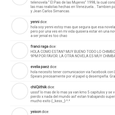
telenovela ” El Pais de las Mujeres” 1998, la cual c
las mas realistas hechas en Venezuela… Tambien par
y Jean Carlos Simancas.
yenni
dice:
hola soy yenni estoy mas que segura que esa novela 
pero por una ves en mi vida quisiera estar en una n
a ser jenial es too chao
franci raga
dice:
HOLA COMO ESTAN? MUY BUENO TODO LO CHIMBO 
9PM POR FAVOR. LA OTRA NOVELA ES MUY CHIMB
evelia paez
dice:
hola necesito tener comunicacion via facebook con
Spears precisamente por el papel q desempeña. Gra
chiiQiithiik
dice:
usssf lo mas de lo mas ya van kmo 5 capitulos y se
pierdo x nada del mundo asf estan trabajando super 
mucho exito {_kess_} ^.^
yeison
dice: