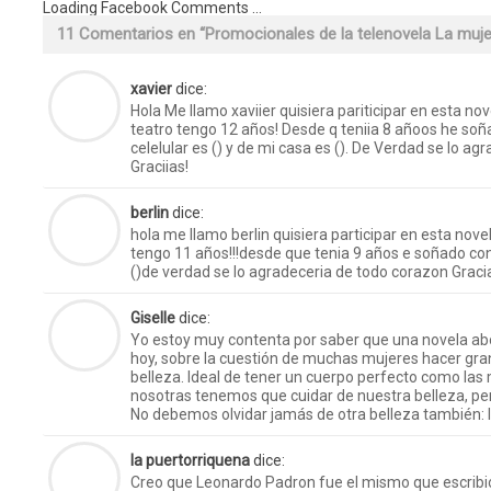
Loading Facebook Comments ...
11 Comentarios en “
Promocionales de la telenovela La muje
xavier
dice:
Hola Me llamo xaviier quisiera pariticipar en esta no
teatro tengo 12 años! Desde q teniia 8 añoos he so
celelular es () y de mi casa es (). De Verdad se lo a
Graciias!
berlin
dice:
hola me llamo berlin quisiera participar en esta novel
tengo 11 años!!!desde que tenia 9 años e soñado con
()de verdad se lo agradeceria de todo corazon Gracias
Giselle
dice:
Yo estoy muy contenta por saber que una novela ab
hoy, sobre la cuestión de muchas mujeres hacer gran
belleza. Ideal de tener un cuerpo perfecto como las 
nosotras tenemos que cuidar de nuestra belleza, pero
No debemos olvidar jamás de otra belleza también: la
la puertorriquena
dice:
Creo que Leonardo Padron fue el mismo que escribio