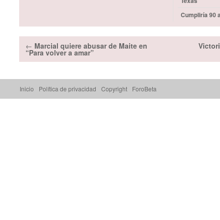
Texas
Cumpliría 90 
←
Marcial quiere abusar de Maite en
Victor
“Para volver a amar”
Inicio
Política de privacidad
Copyright
ForoBeta