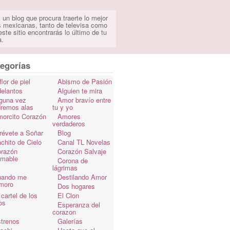
 un blog que procura traerte lo mejor
s mexicanas, tanto de televisa como
ste sitio encontrarás lo último de tu
a.
egorías
flor de piel
Abismo de Pasión
elantos
Alguien te mira
guna vez
Amor bravío entre
dremos alas
tu y yo
orcito Corazón
Amores
verdaderos
révete a Soñar
Blog
chito de Cielo
Canal TL Novelas
razón
Corazón Salvaje
omable
Corona de
lágrimas
uando me
Destilando Amor
moro
Dos hogares
 cartel de los
El Clon
os
Esperanza del
corazon
trenos
Galerías