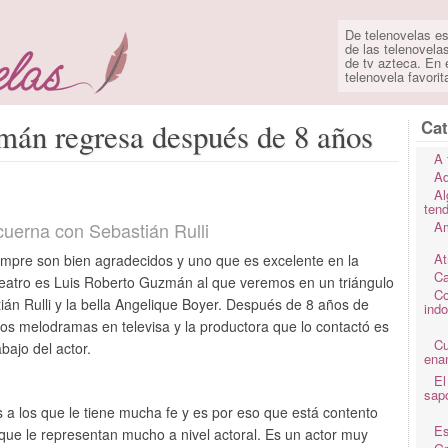
De telenovelas es
de las telenovela
de tv azteca. En e
telenovela favorit
Cat
án regresa después de 8 años
A 
Ad
Al
ten
uerna con Sebastián Rulli
Am
At
mpre son bien agradecidos y uno que es excelente en la
Ca
 teatro es Luis Roberto Guzmán al que veremos en un triángulo
Co
án Rulli y la bella Angelique Boyer. Después de 8 años de
ind
 los melodramas en televisa y la productora que lo contactó es
C
bajo del actor.
ena
El
sap
os a los que le tiene mucha fe y es por eso que está contento
Es
ue le representan mucho a nivel actoral. Es un actor muy