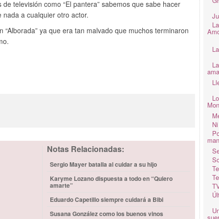
Gr
s de televisión como “El pantera” sabemos que sabe hacer
 nada a cualquier otro actor.
Ju
La
 “Alborada” ya que era tan malvado que muchos terminaron
Amo
mo.
La
La
ama
Ll
Lo
3
Mon
Me
Ni
Po
man
Notas Relacionadas:
Se
So
Sergio Mayer batalla al cuidar a su hijo
Te
Te
Karyme Lozano dispuesta a todo en “Quiero
amarte”
TV
Úl
Eduardo Capetillo siempre cuidará a Bibi
Un
Susana González como los buenos vinos
suer