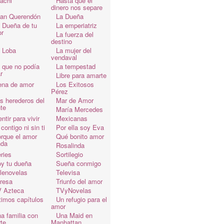
achi
Hasta que el
dinero nos separe
an Querendón
La Dueña
 Dueña de tu
La emperiatriz
r
La fuerza del
destino
 Loba
La mujer del
vendaval
 que no podía
La tempestad
r
Libre para amarte
ena de amor
Los Exitosos
Pérez
s herederos del
Mar de Amor
te
María Mercedes
ntir para vivir
Mexicanas
 contigo ni sin ti
Por ella soy Eva
rque el amor
Qué bonito amor
da
Rosalinda
ries
Sortilegio
y tu dueña
Sueña conmigo
lenovelas
Televisa
resa
Triunfo del amor
 Azteca
TVyNovelas
timos capítulos
Un refugio para el
amor
a familia con
Una Maid en
te
Manhattan